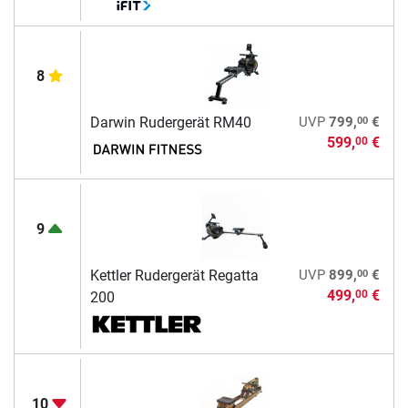
8
00
Darwin Rudergerät RM40
UVP
799,
€
599,
€
00
9
00
Kettler Rudergerät Regatta
UVP
899,
€
499,
€
00
200
10