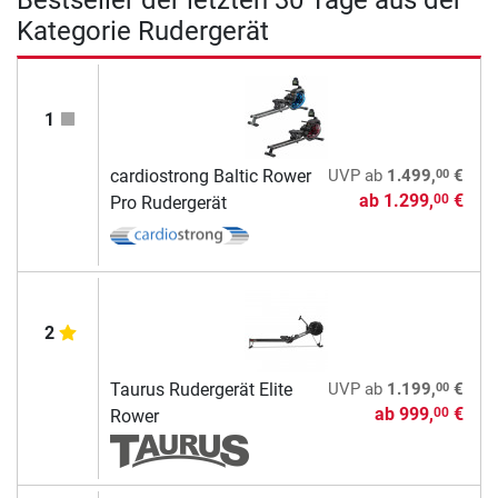
Bestseller der letzten 30 Tage aus der
Kategorie Rudergerät
1
00
cardiostrong Baltic Rower
UVP
ab
1.499,
€
ab
1.299,
€
00
Pro Rudergerät
2
00
Taurus Rudergerät Elite
UVP
ab
1.199,
€
ab
999,
€
00
Rower