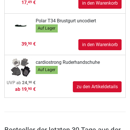
17,
€
49
in den Warenkorb
Polar T34 Brustgurt uncodiert
Auf Lager
39,
€
90
in den Warenkorb
cardiostrong Ruderhandschuhe
Auf Lager
90
UVP
ab
24,
€
zu den Artikeldetails
ab
19,
€
90