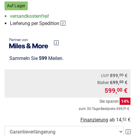
Auf Lager
versandkostenfrei!
Lieferung per Spedition
Sammeln Sie
599
Meilen.
00
899,
€
UVP
00
699,
€
Bisher
599,
€
00
Sie sparen
14%
00
zum 30-Tage-Bestpreis
699,
€
Finanzierung
ab
14,
€
52
Ga