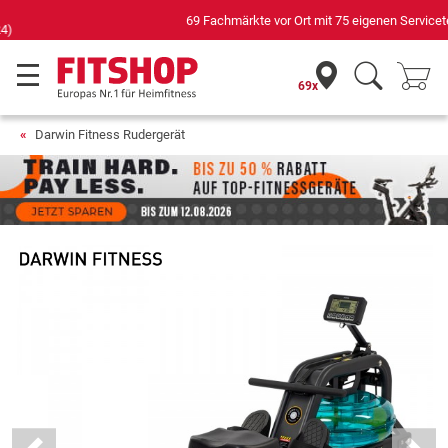
69 Fachmärkte vor Ort mit 75 eigenen Servicetechnikern
69x
Darwin Fitness Rudergerät