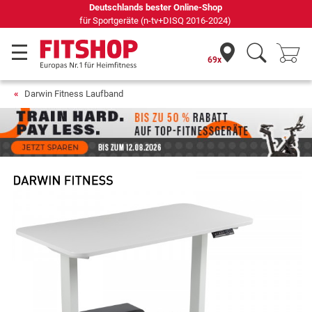
69 Fachmärkte vor Ort mit 75 eigenen Servicetechnikern
69x
Darwin Fitness Laufband