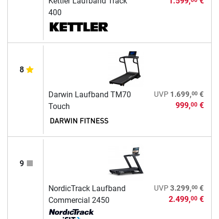
Kettler Laufband Track
1.599,
€
400
8
00
Darwin Laufband TM70
UVP
1.699,
€
999,
€
00
Touch
9
00
NordicTrack Laufband
UVP
3.299,
€
2.499,
€
00
Commercial 2450