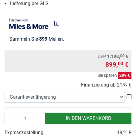
Lieferung per GLS
Sammeln Sie
899
Meilen.
00
1.198,
€
UVP
899,
€
00
Sie sparen
299 €
Finanzierung
ab
21,
€
80
Ga
Anzahl
IN DEN WARENKORB
Expresszustellung
19,
€
90