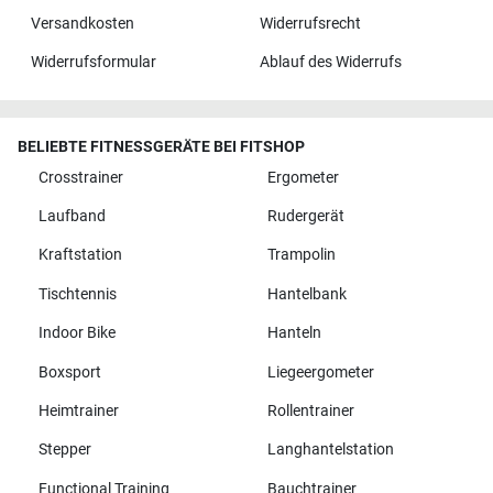
Versandkosten
Widerrufsrecht
Widerrufsformular
Ablauf des Widerrufs
BELIEBTE FITNESSGERÄTE BEI FITSHOP
Crosstrainer
Ergometer
Laufband
Rudergerät
Kraftstation
Trampolin
Tischtennis
Hantelbank
Indoor Bike
Hanteln
Boxsport
Liegeergometer
Heimtrainer
Rollentrainer
Stepper
Langhantelstation
Functional Training
Bauchtrainer