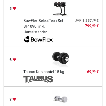
5
00
BowFlex SelectTech Set
UVP
1.357,
€
799,
€
00
BF1090i inkl.
Hantelständer
6
Taurus Kurzhantel 15 kg
69,
€
90
7