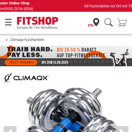
69 Fachmärkte vor Ort mit 75 eigenen Servicetechnikern
69x
Climaqx Kurzhanteln