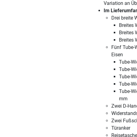
Variation an Ü
Im Lieferumfan
Drei breite
Breites 
Breites 
Breites
Fünf Tube-
Eisen
Tube-Wid
Tube-Wid
Tube-Wi
Tube-Wi
Tube-Wid
mm
Zwei D-Hand
Widerstand
Zwei Fußsc
Türanker
Reisetasch