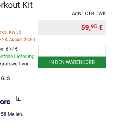
rkout Kit
ArtNr.
CTR-CWK
59,
€
95
ab ca. KW 35
- 28. August 2026)
Anzahl
n: 6,
€
90
nfreie Lieferung
IN DEN WARENKORB
kaufswert von
r GLS
e
59
Meilen.