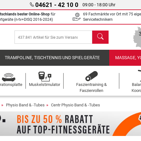
04621 - 42 10 0
09:00 - 18:00 Uhr
tschlands bester Online-Shop
für
69 Fachmärkte vor Ort mit 75 eig
rtgeräte (n-tv+DISQ 2016-2024)
Servicetechnikern
Suchen
TRAMPOLINE, TISCHTENNIS UND SPIELGERÄTE
MASSAGE, Y
rationsplatte
Muskelstimulator
Faszientraining &
Bala
Faszienrollen
Koord
Physio Band & -Tubes
Centr Physio Band & -Tubes