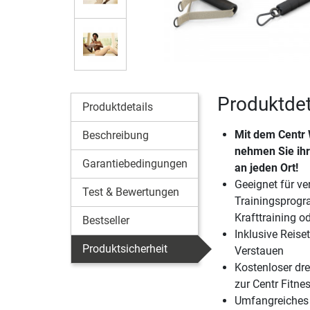
Produktdet
Produktdetails
Mit dem Centr 
Beschreibung
nehmen Sie ihr
Garantiebedingungen
an jeden Ort!
Geeignet für v
Test & Bewertungen
Trainingsprog
Krafttraining o
Bestseller
Inklusive Reis
Produktsicherheit
Verstauen
Kostenloser dr
zur Centr Fitne
Umfangreiches 