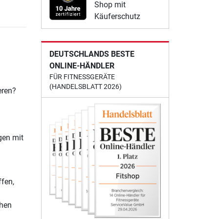
Shop mit
Käuferschutz
DEUTSCHLANDS BESTE
ONLINE-HÄNDLER
FÜR FITNESSGERÄTE
(HANDELSBLATT 2026)
eren?
gen mit
fen,
chen