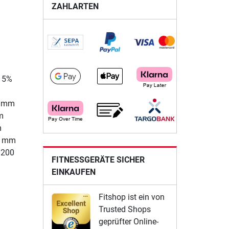
ZAHLARTEN
d 5%
00 mm
m
m
00 mm
1200
FITNESSGERÄTE SICHER
EINKAUFEN
Fitshop ist ein von
Trusted Shops
geprüfter Online-