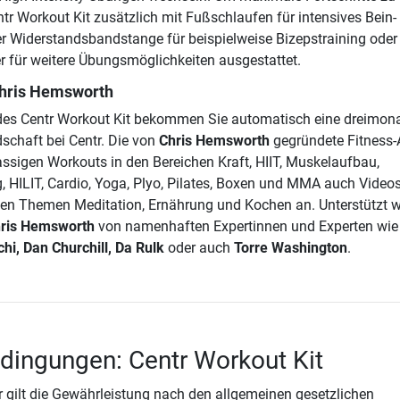
entr Workout Kit zusätzlich mit Fußschlaufen für intensives Bein-
er Widerstandsbandstange für beispielweise Bizepstraining oder
 für weitere Übungsmöglichkeiten ausgestattet.
Chris Hemsworth
des Centr Workout Kit bekommen Sie automatisch eine dreimona
dschaft bei Centr. Die von
Chris Hemsworth
gegründete Fitness
lassigen Workouts in den Bereichen Kraft, HIIT, Muskelaufbau,
g, HILIT, Cardio, Yoga, Plyo, Pilates, Boxen und MMA auch Video
den Themen Meditation, Ernährung und Kochen an. Unterstützt 
ris Hemsworth
von namenhaften Expertinnen und Experten wi
hi, Dan Churchill, Da Rulk
oder auch
Torre Washington
.
dingungen: Centr Workout Kit
 gilt die Gewährleistung nach den allgemeinen gesetzlichen