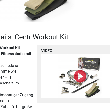
ails: Centr Workout Kit
Workout Kit
VIDEO
 Fitnessstudio mit
erschiedene
ramme wie
der HIIT
etasche zum
eimonatiger Zugang
ssapp
Zubehör für große