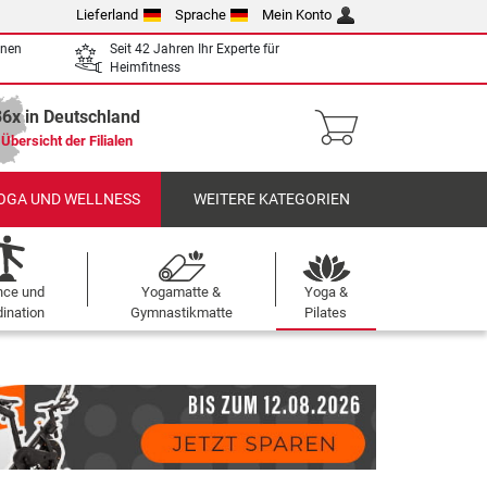
Lieferland
Sprache
Mein Konto
enen
Seit 42 Jahren Ihr Experte für
Heimfitness
36x in Deutschland
Übersicht der Filialen
OGA UND WELLNESS
WEITERE KATEGORIEN
nce und
Yogamatte &
Yoga &
ination
Gymnastikmatte
Pilates