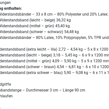
bungen
g enthalten:
 Widerstandsbänder – 33 x 8 cm – 80% Polyester und 20% Latex:
Widerstandsband (leicht – beige) 36,32 kg
Widerstandsband (mittel – grün) 45,40 kg
 Widerstandsband (schwer – schwarz) 54,48 kg
Widerstandsbänder – 80% Latex, 10% Polypropylen, 5% TPR un
erstandsband (extra leicht – lila) 2,72 – 4,54 kg – 5 x 8 x 12
erstandsband (leicht – beige) 3,18 – 5,45 kg – 6 x 9 x 1200 m
derstandsband (mittel – grün) 4,09 – 5,90 kg – 5 x 9 x 1200 m
derstandsband (schwer – braun) 4,54 – 6,81 kg – 6 x 10 x 12
erstandsband (extra schwer – blau) 5,90 – 9,08 kg – 6 x 11 x 
griffe
sbandstange – Durchmesser 3 cm – Länge 90 cm
hlaufen
e