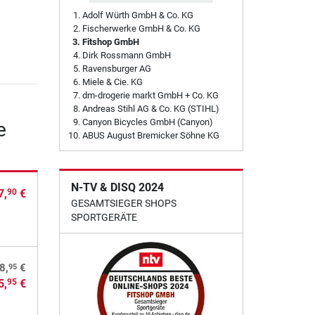
Adolf Würth GmbH & Co. KG
Fischerwerke GmbH & Co. KG
Fitshop GmbH
Dirk Rossmann GmbH
Ravensburger AG
Miele & Cie. KG
dm-drogerie markt GmbH + Co. KG
Andreas Stihl AG & Co. KG (STIHL)
Canyon Bicycles GmbH (Canyon)
e
ABUS August Bremicker Söhne KG
N-TV & DISQ 2024
7,
€
90
GESAMTSIEGER SHOPS
SPORTGERÄTE
95
8,
€
5,
€
95