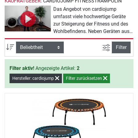
KAUFRATGEBER
: CARDIOJUMP FITNESSTRAMPOLIN
Das Angebot von cardiojump
umfasst viele hochwertige Geräte
zur Steigerung der Fitness und des
Wohlbefindens. Neben Geräten aus
der Reihe cardiojump
Fitnesstrampolin gibt es auch
Ansicht filte
Sortierung
Filter
umfangreiches Zubehör. Viel Spaß
beim Training mit cardiojump.
Filter aktiv!
Angezeigte Artikel:
2
Hersteller: cardiojump
Filter zurücksetzen