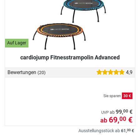
Auf Lager
cardiojump Fitnesstrampolin Advanced
Bewertungen
4,9
(20)
Sie sparen
30 €
00
99,
€
ab
UVP
69,
€
00
ab
00
Ausstellungsstück ab
61,
€