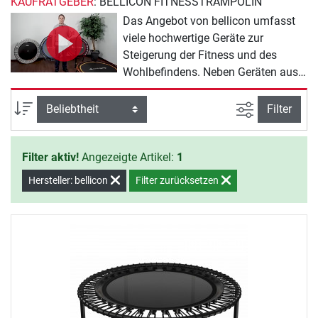
KAUFRATGEBER
: BELLICON FITNESSTRAMPOLIN
Das Angebot von bellicon umfasst
viele hochwertige Geräte zur
Steigerung der Fitness und des
Wohlbefindens. Neben Geräten aus
der Reihe bellicon Fitnesstrampolin
gibt es auch umfangreiches
Ansicht filte
Sortierung
Filter
Zubehör. Viel Spaß beim Training
mit bellicon.
Filter aktiv!
Angezeigte Artikel:
1
Hersteller: bellicon
Filter zurücksetzen