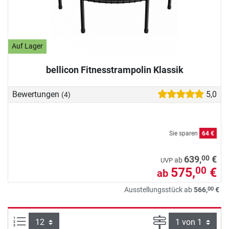
Auf Lager
bellicon Fitnesstrampolin Klassik
Bewertungen
5,0
(4)
Sie sparen
64 €
00
639,
€
ab
UVP
575,
€
00
ab
00
Ausstellungsstück ab
566,
€
Artikel pro Seite:
Seite