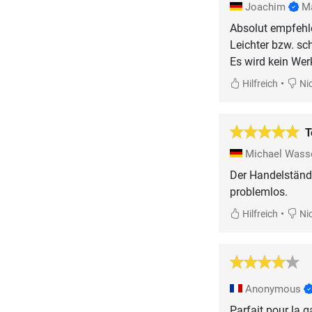
Joachim
M
Absolut empfehl
Leichter bzw. sc
•
Hilfreich
Nic
T
Michael Was
Der Handelständer
problemlos.
•
Hilfreich
Nic
Anonymous
Parfait pour la 