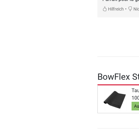
•
Hilfreich
Nic
BowFlex S
Ta
100
Au