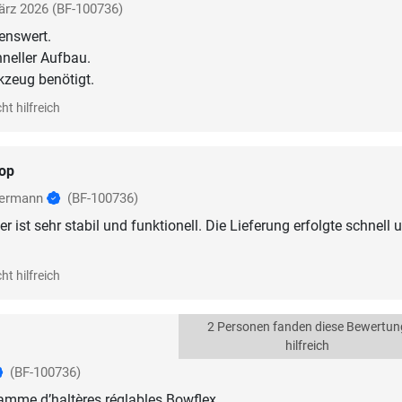
ärz 2026
(BF-100736)
enswert.
hneller Aufbau.
ht hilfreich
op
sermann
(BF-100736)
 ist sehr stabil und funktionell. Die Lieferung erfolgte schnell 
ht hilfreich
2 Personen fanden diese Bewertun
hilfreich
(BF-100736)
gamme d’haltères réglables Bowflex.