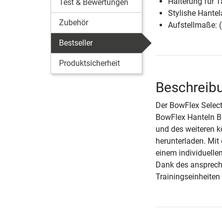
Halterung für 
Test & Bewertungen
Stylishe Hante
Zubehör
Aufstellmaße: 
Bestseller
Produktsicherheit
Beschreib
Der BowFlex Select
BowFlex Hanteln BF
und des weiteren k
herunterladen. Mit
einem individuelle
Dank des ansprech
Trainingseinheiten