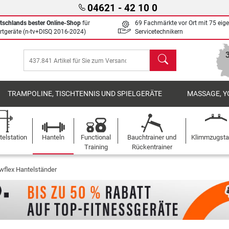
04621 - 42 10 0
tschlands bester Online-Shop
für
69 Fachmärkte vor Ort mit 75 eig
rtgeräte (n-tv+DISQ 2016-2024)
Servicetechnikern
Suchen
TRAMPOLINE, TISCHTENNIS UND SPIELGERÄTE
MASSAGE, Y
elstation
Hanteln
Functional
Bauchtrainer und
Klimmzugst
Training
Rückentrainer
wflex Hantelständer