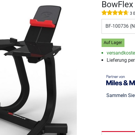
BowFlex 
3 
BF-100736 (N
Auf Lager
versandkosten
Lieferung pe
Sammeln Si