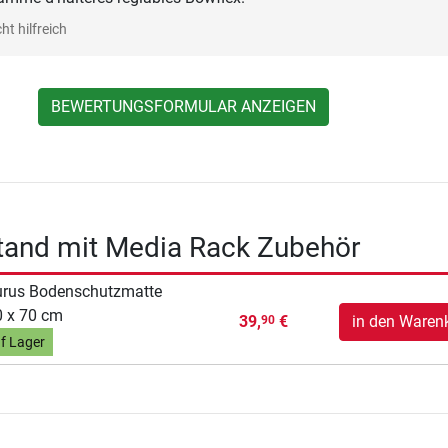
ht hilfreich
BEWERTUNGSFORMULAR ANZEIGEN
tand mit Media Rack Zubehör
urus Bodenschutzmatte
 x 70 cm
39,
€
in den Waren
90
f Lager