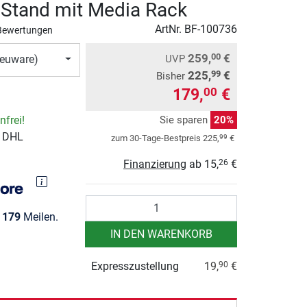
Stand mit Media Rack
ArtNr.
BF-100736
Bewertungen
259,
€
00
UVP
euware)
225,
€
99
Bisher
179,
€
00
Sie sparen
20%
frei!
r DHL
99
zum 30-Tage-Bestpreis
225,
€
Finanzierung
ab
15,
€
26
Anzahl
e
179
Meilen.
IN DEN WARENKORB
Expresszustellung
19,
€
90