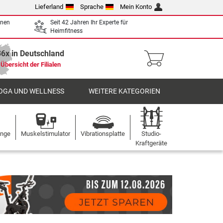
Lieferland
Sprache
Mein Konto
enen
Seit 42 Jahren Ihr Experte für
Heimfitness
36x in Deutschland
Übersicht der Filialen
OGA UND WELLNESS
WEITERE KATEGORIEN
ange
Muskelstimulator
Vibrationsplatte
Studio-
Kraftgeräte