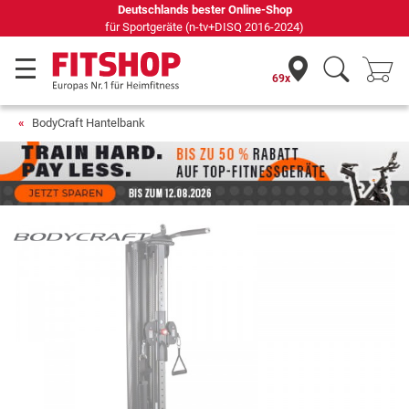
69 Fachmärkte vor Ort mit 75 eigenen Servicetechni
69x
BodyCraft Hantelbank