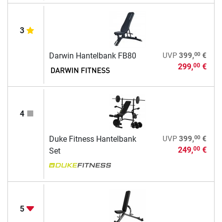
3
00
Darwin Hantelbank FB80
UVP
399,
€
299,
€
00
4
00
Duke Fitness Hantelbank
UVP
399,
€
249,
€
00
Set
5