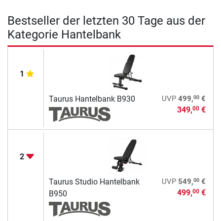
Bestseller der letzten 30 Tage aus der
Kategorie Hantelbank
1
00
Taurus Hantelbank B930
UVP
499,
€
349,
€
00
2
00
Taurus Studio Hantelbank
UVP
549,
€
499,
€
00
B950