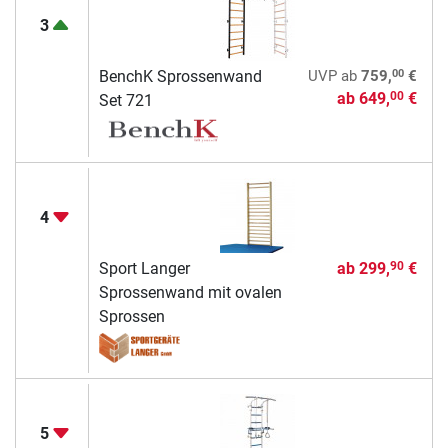
3
00
BenchK Sprossenwand
UVP
ab
759,
€
ab
649,
€
00
Set 721
4
Sport Langer
ab
299,
€
90
Sprossenwand mit ovalen
Sprossen
5