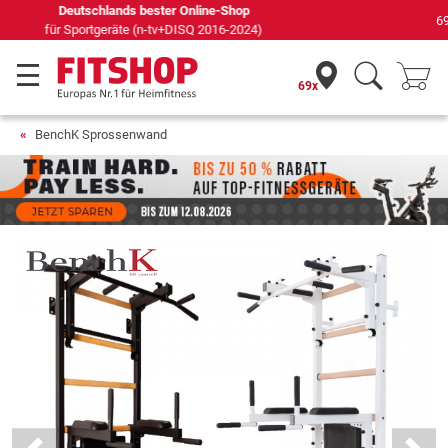
69 Fachmärkte vor Ort mit 75 eigenen Servicetechnikern
69x
BenchK Sprossenwand