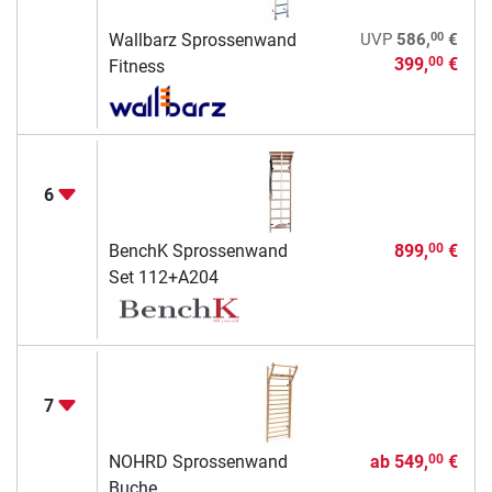
00
Wallbarz Sprossenwand
UVP
586,
€
399,
€
00
Fitness
6
BenchK Sprossenwand
899,
€
00
Set 112+A204
7
NOHRD Sprossenwand
ab
549,
€
00
Buche