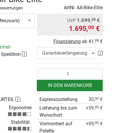
ArtNr.
AA-Bike-Elite
Bewertungen
1.699,
€
00
UVP
 (Neuware)
1.695,
€
00
Finanzierung
ab
41,
€
09
frei!
Garantieverlä
 Spedition
Anzahl
IN DEN WARENKORB
URTEIL
Expresszustellung
30,
€
00
Ergonomie
Lieferung bis zum
+59,
€
90
Wunschort
Stabilität
Vormontiert auf
+99,
€
00
Palette