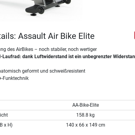
ils: Assault Air Bike Elite
ng des AirBikes – noch stabiler, noch wertiger
-Laufrad: dank Luftwiderstand ist ein unbegrenzter Widersta
anatomisch geformt und schweißresistent
T+-Funktechnik
AA-Bike-Elite
icht
158.8 kg
B x H)
140 x 66 x 149 cm