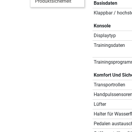
Produktsicherheit
Basisdaten
Klappbar / hochste
Konsole
Displaytyp
Trainingsdaten
Trainingsprogra
Komfort Und Sich
Transportrollen
Handpulssensore
Lüfter
Halter für Wasserf
Pedalen austausc