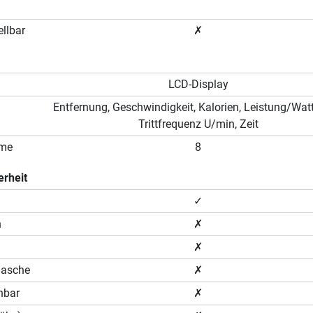
llbar
✗
LCD-Display
Entfernung, Geschwindigkeit, Kalorien, Leistung/Watt
Trittfrequenz U/min, Zeit
mme
8
erheit
✓
n
✗
✗
lasche
✗
hbar
✗