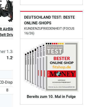
DEUTSCHLAND TEST: BESTE
ONLINE-SHOPS
KUNDENZUFRIEDENHEIT (FOCUS
t AirBike Pro X
16/26)
Belt Drive
her 1.349,00 €
1.299,00 €
CD-Display
8
Bereits zum 10. Mal in Folge