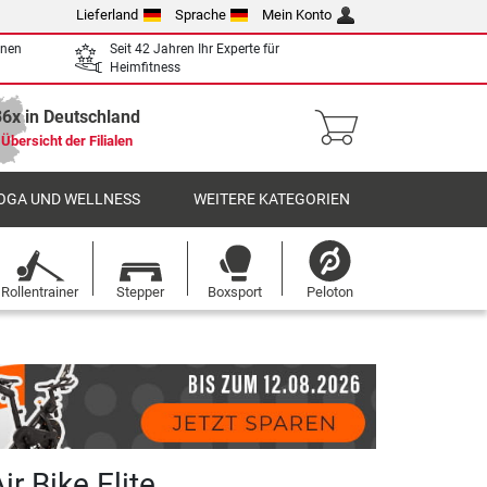
Lieferland
Sprache
Mein Konto
enen
Seit 42 Jahren Ihr Experte für
Heimfitness
36x in Deutschland
Übersicht der Filialen
OGA UND WELLNESS
WEITERE KATEGORIEN
Rollentrainer
Stepper
Boxsport
Peloton
ir Bike Elite