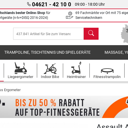
04621 - 42 10 0
09:00 - 18:00 Uhr
tschlands bester Online-Shop
für
69 Fachmärkte vor Ort mit 75 eig
rtgeräte (n-tv+DISQ 2016-2024)
Servicetechnikern
Suchen
TRAMPOLINE, TISCHTENNIS UND SPIELGERÄTE
MASSAGE, Y
Liegeergometer
Indoor Bike
Heimtrainer
Fitnesstrampolin
ess Ergometer
Assault A