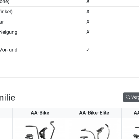
Höhe)
✗
Winkel)
✗
ar
✗
 (Neigung
✗
(Vor- und
✓
ilie
Ver
AA-Bike
AA-Bike-Elite
A