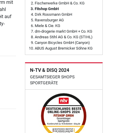
irm mit
Fischerwerke GmbH & Co. KG
Fitshop GmbH
ahl
Dirk Rossmann GmbH
it auf
Ravensburger AG
ty-
Miele & Cie. KG
dm-drogerie markt GmbH + Co. KG
Andreas Stihl AG & Co. KG (STIHL)
Canyon Bicycles GmbH (Canyon)
ABUS August Bremicker Söhne KG
N-TV & DISQ 2024
GESAMTSIEGER SHOPS
SPORTGERÄTE