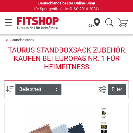
Deutschlands bester Online-Shop
für Sportgeräte (n-tv+DISQ 2016-2024)
69x
Standboxsack
TAURUS STANDBOXSACK ZUBEHÖR
KAUFEN BEI EUROPAS NR. 1 FÜR
HEIMFITNESS
Ansicht filte
Sortierung
Filter