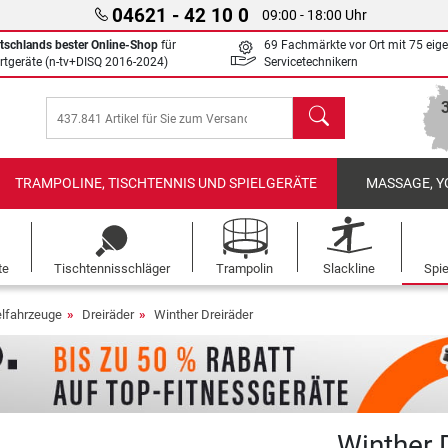
04621 - 42 10 0
09:00 - 18:00 Uhr
tschlands bester Online-Shop
für
69 Fachmärkte vor Ort mit 75 eig
rtgeräte (n-tv+DISQ 2016-2024)
Servicetechnikern
Suchen
TRAMPOLINE, TISCHTENNIS UND SPIELGERÄTE
MASSAGE, Y
te
Tischtennisschläger
Trampolin
Slackline
Spi
elfahrzeuge
Dreiräder
Winther Dreiräder
Winther 