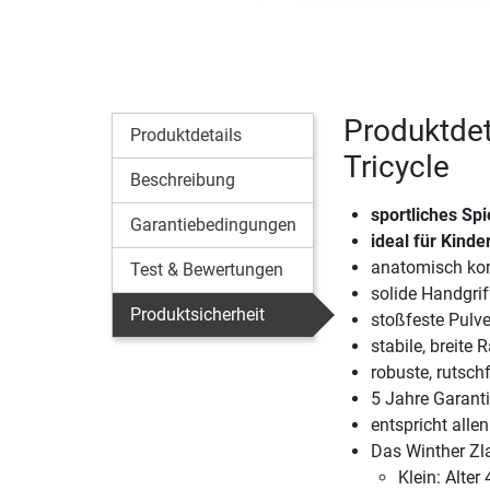
Produktdet
Produktdetails
Tricycle
Beschreibung
sportliches Sp
Garantiebedingungen
ideal für Kind
anatomisch korr
Test & Bewertungen
solide Handgri
Produktsicherheit
stoßfeste Pulv
stabile, breite 
robuste, rutsch
5 Jahre Garant
entspricht alle
Das Winther Zla
Klein: Alter