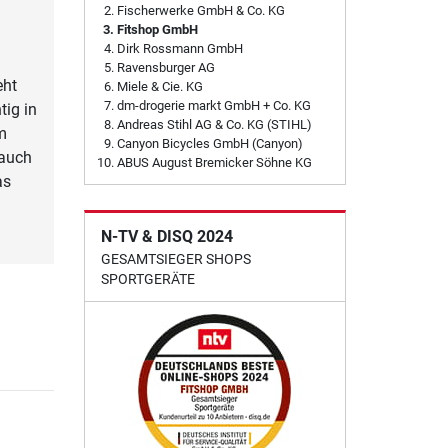
Fischerwerke GmbH & Co. KG
Fitshop GmbH
Dirk Rossmann GmbH
Ravensburger AG
eht
Miele & Cie. KG
dm-drogerie markt GmbH + Co. KG
tig in
Andreas Stihl AG & Co. KG (STIHL)
m
Canyon Bicycles GmbH (Canyon)
 auch
ABUS August Bremicker Söhne KG
as
N-TV & DISQ 2024
GESAMTSIEGER SHOPS
SPORTGERÄTE