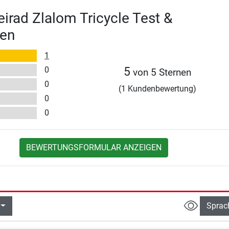
eirad Zlalom Tricycle Test &
en
1
0
5
von 5 Sternen
0
(1 Kundenbewertung)
0
0
BEWERTUNGSFORMULAR ANZEIGEN
Sprac