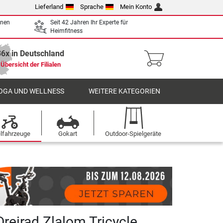
Lieferland
Sprache
Mein Konto
enen
Seit 42 Jahren Ihr Experte für
Heimfitness
36x in Deutschland
Übersicht der Filialen
OGA UND WELLNESS
WEITERE KATEGORIEN
elfahrzeuge
Gokart
Outdoor-Spielgeräte
Dreirad Zlalom Tricycle