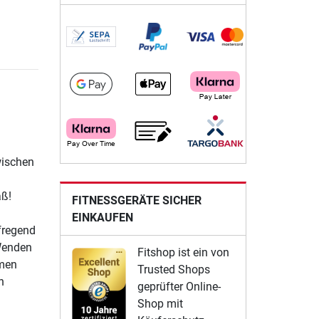
wischen
aß!
FITNESSGERÄTE SICHER
EINKAUFEN
fregend
 Wenden
Fitshop ist ein von
hmen
Trusted Shops
n
geprüfter Online-
Shop mit