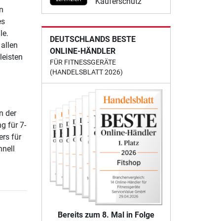
Käuferschutz
n
es
le.
DEUTSCHLANDS BESTE
 allen
ONLINE-HÄNDLER
leisten
FÜR FITNESSGERÄTE
(HANDELSBLATT 2026)
n der
g für 7-
rs für
hnell
Bereits zum 8. Mal in Folge