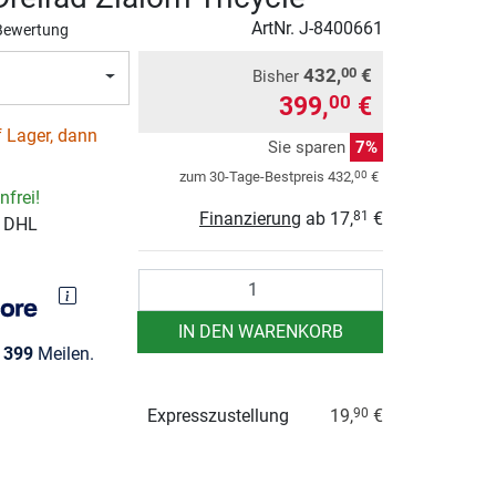
ArtNr.
J-8400661
Bewertung
432,
€
00
Bisher
399,
€
00
 Lager, dann
Sie sparen
7%
00
zum 30-Tage-Bestpreis
432,
€
frei!
Finanzierung
ab
17,
€
81
r DHL
Anzahl
IN DEN WARENKORB
e
399
Meilen.
Expresszustellung
19,
€
90