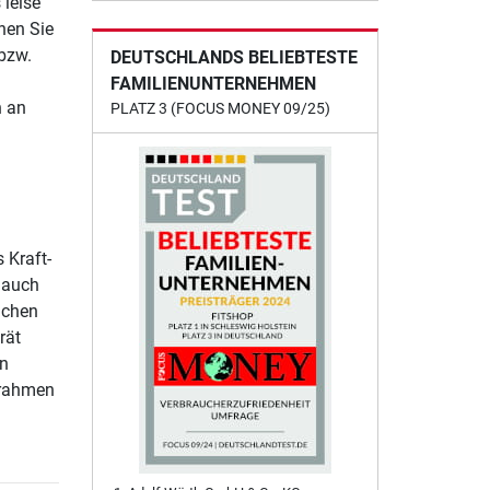
 leise
nen Sie
 bzw.
DEUTSCHLANDS BELIEBTESTE
FAMILIENUNTERNEHMEN
n an
PLATZ 3 (FOCUS MONEY 09/25)
 Kraft-
 auch
lchen
rät
in
zrahmen