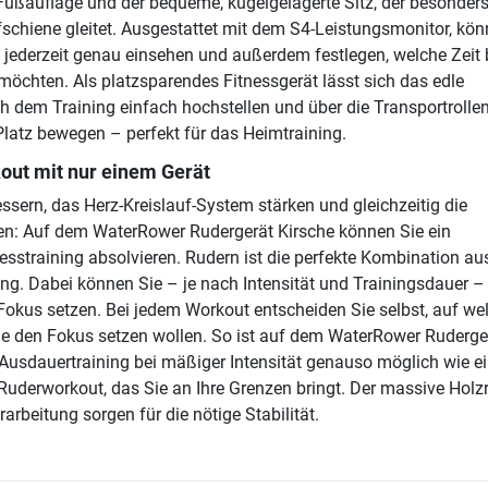
Fußauflage und der bequeme, kugelgelagerte Sitz, der besonders
fschiene gleitet. Ausgestattet mit dem S4-Leistungsmonitor, kön
e jederzeit genau einsehen und außerdem festlegen, welche Zeit
 möchten. Als platzsparendes Fitnessgerät lässt sich das edle
h dem Training einfach hochstellen und über die Transportrolle
atz bewegen – perfekt für das Heimtraining.
ut mit nur einem Gerät
ssern, das Herz-Kreislauf-System stärken und gleichzeitig die
en: Auf dem WaterRower Rudergerät Kirsche können Sie ein
esstraining absolvieren. Rudern ist die perfekte Kombination aus
ng. Dabei können Sie – je nach Intensität und Trainingsdauer –
okus setzen. Bei jedem Workout entscheiden Sie selbst, auf we
ie den Fokus setzen wollen. So ist auf dem WaterRower Ruderge
 Ausdauertraining bei mäßiger Intensität genauso möglich wie e
s Ruderworkout, das Sie an Ihre Grenzen bringt. Der massive Hol
arbeitung sorgen für die nötige Stabilität.