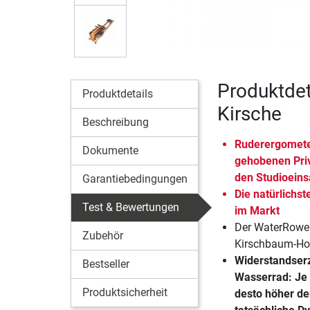
Produktdet
Produktdetails
Kirsche
Beschreibung
Ruderergomete
Dokumente
gehobenen Pri
den Studioeins
Garantiebedingungen
Die natürlich
Test & Bewertungen
im Markt
Der WaterRower
Zubehör
Kirschbaum-Ho
Widerstandser
Bestseller
Wasserrad: Je 
Produktsicherheit
desto höher de