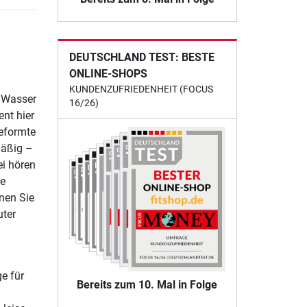
DEUTSCHLAND TEST: BESTE
ONLINE-SHOPS
KUNDENZUFRIEDENHEIT (FOCUS
 Wasser
16/26)
ent hier
eformte
mäßig –
i hören
re
nnen Sie
uter
e für
Bereits zum 10. Mal in Folge