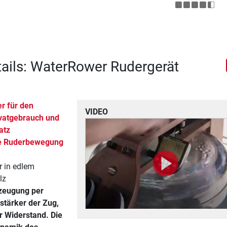
ails: WaterRower Rudergerät
r für den
VIDEO
vatgebrauch und
atz
ste Ruderbewegung
 in edlem
lz
zeugung per
stärker der Zug,
r Widerstand. Die