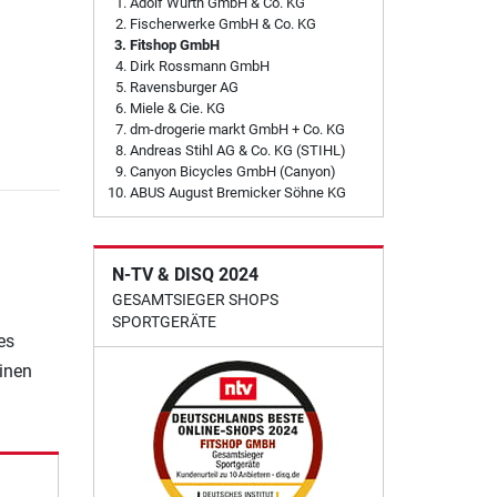
Adolf Würth GmbH & Co. KG
Fischerwerke GmbH & Co. KG
Fitshop GmbH
Dirk Rossmann GmbH
Ravensburger AG
Miele & Cie. KG
dm-drogerie markt GmbH + Co. KG
Andreas Stihl AG & Co. KG (STIHL)
Canyon Bicycles GmbH (Canyon)
ABUS August Bremicker Söhne KG
N-TV & DISQ 2024
GESAMTSIEGER SHOPS
SPORTGERÄTE
es
einen