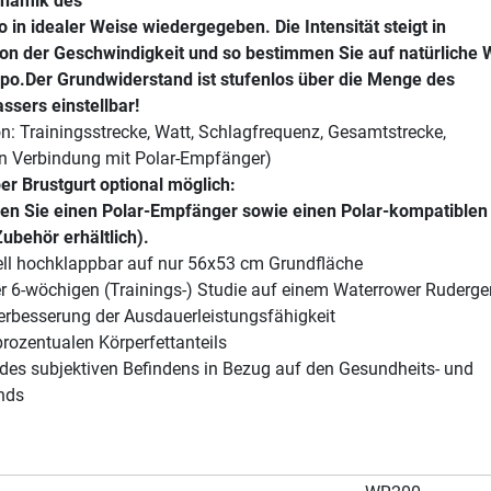
ynamik des
 in idealer Weise wiedergegeben. Die Intensität steigt in
on der Geschwindigkeit und so bestimmen Sie auf natürliche 
po.Der Grundwiderstand ist stufenlos über die Menge des
ssers einstellbar!
: Trainingsstrecke, Watt, Schlagfrequenz, Gesamtstrecke,
in Verbindung mit Polar-Empfänger)
r Brustgurt optional möglich:
gen Sie einen Polar-Empfänger sowie einen Polar-kompatiblen
Zubehör erhältlich).
l hochklappbar auf nur 56x53 cm Grundfläche
r 6-wöchigen (Trainings-) Studie auf einem Waterrower Ruderger
Verbesserung der Ausdauerleistungsfähigkeit
rozentualen Körperfettanteils
 des subjektiven Befindens in Bezug auf den Gesundheits- und
nds