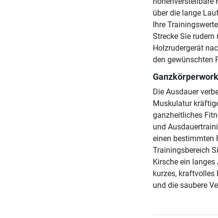
höhenverstellbare 
über die lange Lau
Ihre Trainingswert
Strecke Sie rudern
Holzrudergerät nac
den gewünschten Pl
Ganzkörperworko
Die Ausdauer verbe
Muskulatur kräftig
ganzheitliches Fitn
und Ausdauertraini
einen bestimmten F
Trainingsbereich S
Kirsche ein langes
kurzes, kraftvolle
und die saubere Ver