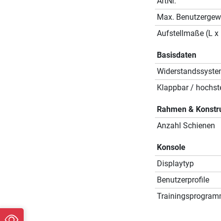
ArtNr.
Max. Benutzergew
Aufstellmaße (L x 
Basisdaten
Widerstandssyst
Klappbar / hochste
Rahmen & Konstr
Anzahl Schienen
Konsole
Displaytyp
Benutzerprofile
Trainingsprogra