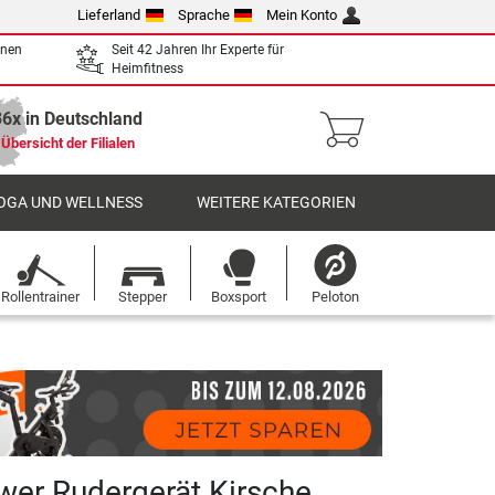
Lieferland
Sprache
Mein Konto
enen
Seit 42 Jahren Ihr Experte für
Heimfitness
36x in Deutschland
Übersicht der Filialen
OGA UND WELLNESS
WEITERE KATEGORIEN
Rollentrainer
Stepper
Boxsport
Peloton
er Rudergerät Kirsche