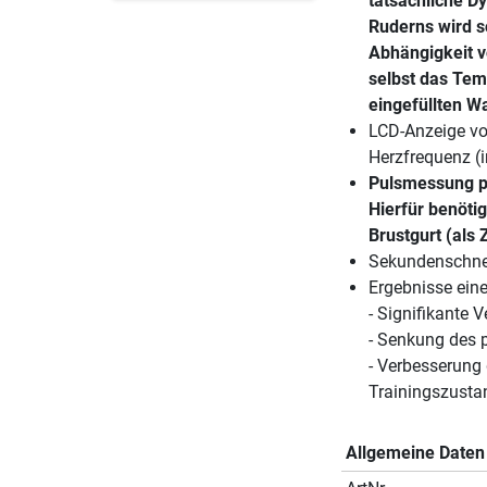
tatsächliche D
Ruderns wird so
Abhängigkeit v
selbst das Tem
eingefüllten Wa
LCD-Anzeige von
Herzfrequenz (
Pulsmessung pe
Hierfür benöti
Brustgurt (als 
Sekundenschnel
Ergebnisse eine
- Signifikante 
- Senkung des p
- Verbesserung
Trainingszusta
Allgemeine Daten