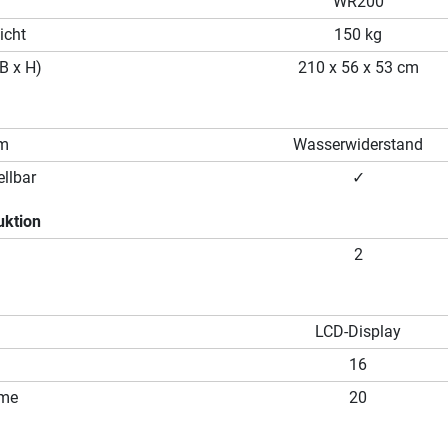
WR200
icht
150 kg
B x H)
210 x 56 x 53 cm
em
Wasserwiderstand
llbar
✓
uktion
2
LCD-Display
16
mme
20