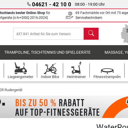
04621 - 42 10 0
08:00 - 19:00 Uhr
tschlands bester Online-Shop
für
69 Fachmärkte vor Ort mit 75 eig
rtgeräte (n-tv+DISQ 2016-2024)
Servicetechnikern
Suchen
TRAMPOLINE, TISCHTENNIS UND SPIELGERÄTE
MASSAGE, Y
Liegeergometer
Indoor Bike
Heimtrainer
Fitnesstrampolin
 Rudergerät
WaterRow