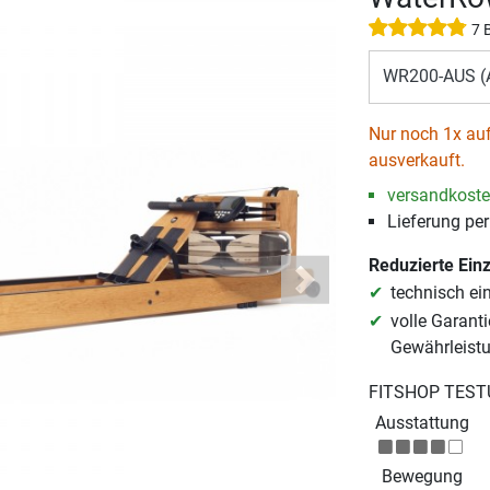
7 
WR200-AUS (A
Nur noch 1x auf
ausverkauft.
versandkosten
Lieferung per
Reduzierte Ein
Next
technisch ei
volle Garanti
Gewährleist
FITSHOP TEST
Ausstattung
Bewegung