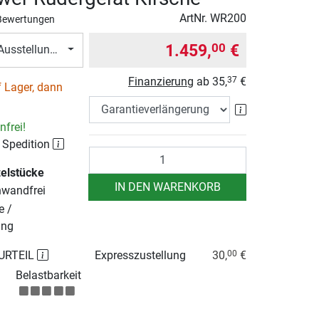
ArtNr.
WR200
Bewertungen
1.459,
€
00
usstellungsstück)
Finanzierung
ab
35,
€
37
 Lager, dann
Garantieverlä
frei!
 Spedition
Anzahl
zelstücke
IN DEN WARENKORB
nwandfrei
e /
ung
URTEIL
Expresszustellung
30,
€
00
Belastbarkeit