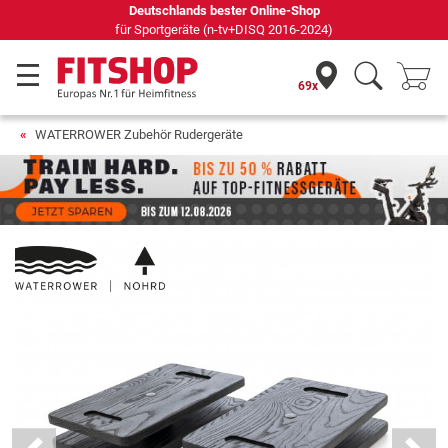
69 Fachmärkte vor Ort mit 75 eigenen Servicetechnikern
69x
WATERROWER Zubehör Rudergeräte