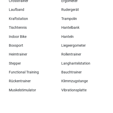
Crosstrainer
Ergometer
Laufband
Rudergerät
Kraftstation
Trampolin
Tischtennis
Hantelbank
Indoor Bike
Hanteln
Boxsport
Liegeergometer
Heimtrainer
Rollentrainer
Stepper
Langhantelstation
Functional Training
Bauchtrainer
Rückentrainer
Klimmzugstange
Muskelstimulator
Vibrationsplatte
Alle Marken