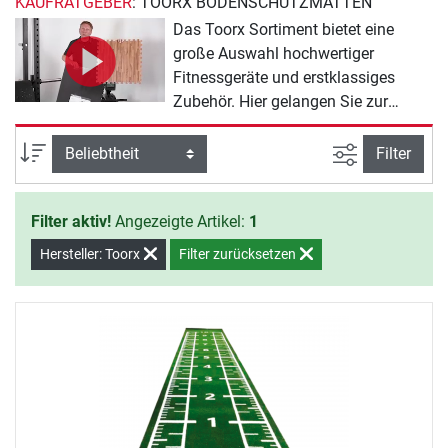
KAUFRATGEBER
: TOORX BODENSCHUTZMATTEN
Das Toorx Sortiment bietet eine
große Auswahl hochwertiger
Fitnessgeräte und erstklassiges
Zubehör. Hier gelangen Sie zur
Übersicht über das gesamte Toorx
Bodenschutzmatten Sortiment:
Ansicht filte
Sortierung
Filter
Filter aktiv!
Angezeigte Artikel:
1
Hersteller: Toorx
Filter zurücksetzen