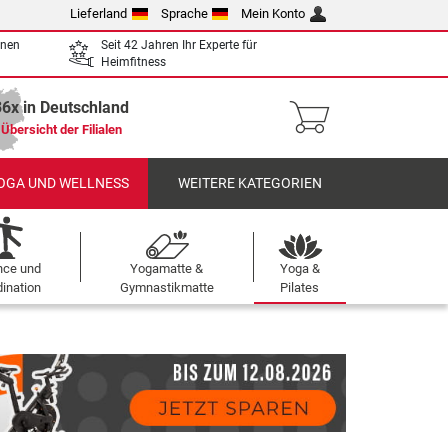
Lieferland
Sprache
Mein Konto
enen
Seit 42 Jahren Ihr Experte für
Heimfitness
36x in Deutschland
Übersicht der Filialen
OGA UND WELLNESS
WEITERE KATEGORIEN
nce und
Yogamatte &
Yoga &
ination
Gymnastikmatte
Pilates