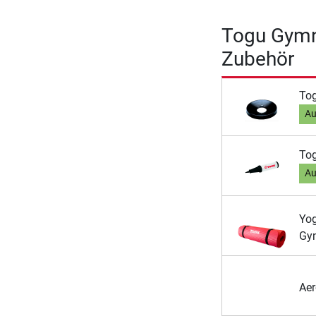
Togu Gymn
Zubehör
Tog
Au
Tog
Au
Yo
Gy
Aer