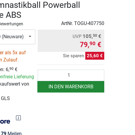
nastikball Powerball
ge ABS
ArtNr.
TOGU-407750
Bewertungen
105,
€
50
UVP
 (Neuware)
79,
€
90
r als 5x auf
Sie sparen
25,60 €
m Zulauf.
en:
6,
€
90
Anzahl
nfreie Lieferung
kaufswert von
IN DEN WARENKORB
r GLS
e
79
Meilen.