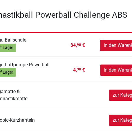
astikball Powerball Challenge ABS
u Ballschale
34,
€
in den Waren
90
f Lager
u Luftpumpe Powerball
4,
€
in den Waren
90
f Lager
gamatte &
zur Kateg
mnastikmatte
obic-Kurzhanteln
zur Kateg