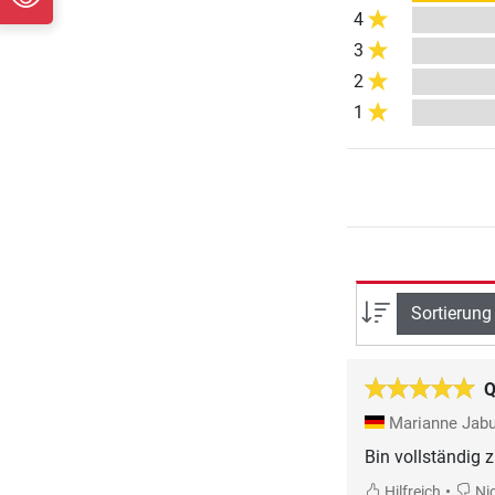
4
3
2
1
Sortierung
Q
Marianne Jab
Bin vollständig 
•
Hilfreich
Nic