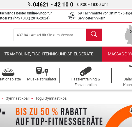
04621 - 42 10 0
09:00 - 18:00 Uhr
tschlands bester Online-Shop
für
69 Fachmärkte vor Ort mit 75 eig
rtgeräte (n-tv+DISQ 2016-2024)
Servicetechnikern
Suchen
TRAMPOLINE, TISCHTENNIS UND SPIELGERÄTE
MASSAGE, Y
rationsplatte
Muskelstimulator
Faszientraining &
Bala
Faszienrollen
Koord
Gymnastikball
Togu Gymnastikball