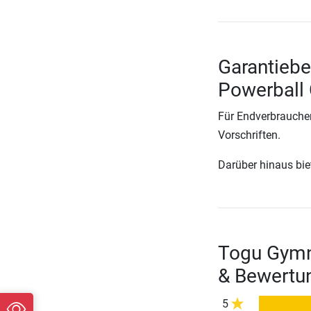
Garantiebe
Powerball
Für Endverbraucher
Vorschriften.
Darüber hinaus biete
Togu Gymna
& Bewertu
5