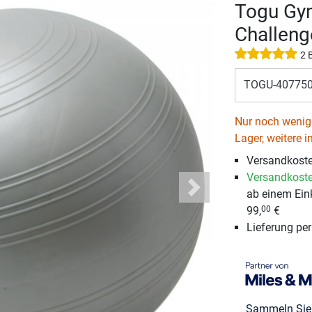
Togu Gym
Challen
2 
TOGU-407750
Nur noch wenige
Lager, weitere i
Versandkost
Versandkoste
ab einem Ein
Next
99,
€
00
Lieferung pe
Sammeln Si