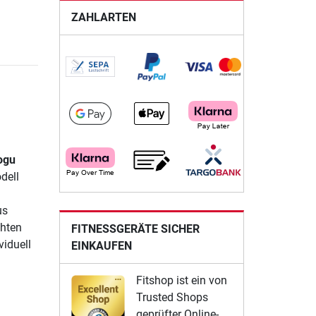
ZAHLARTEN
ogu
dell
us
chten
FITNESSGERÄTE SICHER
viduell
EINKAUFEN
Fitshop ist ein von
Trusted Shops
geprüfter Online-