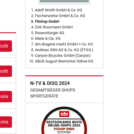
Adolf Würth GmbH & Co. KG
Fischerwerke GmbH & Co. KG
Fitshop GmbH
Dirk Rossmann GmbH
Ravensburger AG
Miele & Cie. KG
dm-drogerie markt GmbH + Co. KG
korb
Andreas Stihl AG & Co. KG (STIHL)
Canyon Bicycles GmbH (Canyon)
ABUS August Bremicker Söhne KG
korb
N-TV & DISQ 2024
GESAMTSIEGER SHOPS
orie
SPORTGERÄTE
orie