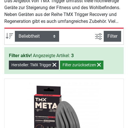
Das Angebot von TMX Trigger umfasst viele hochwertige
Geräte zur Steigerung der Fitness und des Wohlbefindens.
Neben Geräten aus der Reihe TMX Trigger Recovery und
Regeneration gibt es auch umfangreiches Zubehör. Viel
Spaß beim Training mit TMX Trigger.
Ansicht filte
Sortierung
Filter
Filter aktiv!
Angezeigte Artikel:
3
Hersteller: TMX Trigger
Filter zurücksetzen