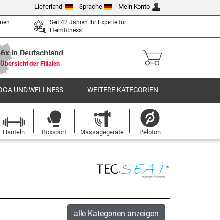
Lieferland
Sprache
Mein Konto
enen
Seit 42 Jahren Ihr Experte für
Heimfitness
36x in Deutschland
Übersicht der Filialen
OGA UND WELLNESS
WEITERE KATEGORIEN
Hanteln
Boxsport
Massagegeräte
Peloton
alle Kategorien anzeigen