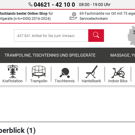
04621 - 42 10 0
08:00 - 19:00 Uhr
tschlands bester Online-Shop
für
69 Fachmärkte vor Ort mit 75 eig
rtgeräte (n-tv+DISQ 2016-2024)
Servicetechnikern
Suchen
TRAMPOLINE, TISCHTENNIS UND SPIELGERÄTE
MASSAGE, Y
Kraftstation
Trampolin
Tischtennis
Hantelbank
Indoor Bike
erblick (1)