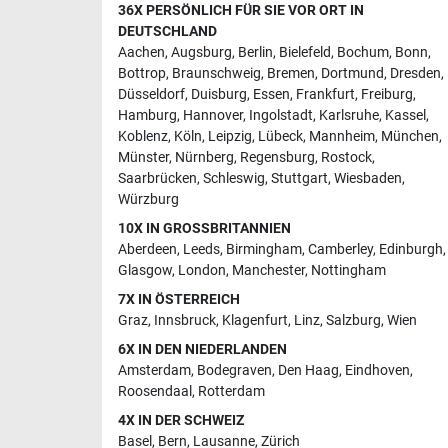
36X PERSÖNLICH FÜR SIE VOR ORT IN
DEUTSCHLAND
Aachen
,
Augsburg
,
Berlin
,
Bielefeld
,
Bochum
,
Bonn
,
Bottrop
,
Braunschweig
,
Bremen
,
Dortmund
,
Dresden
,
Düsseldorf
,
Duisburg
,
Essen
,
Frankfurt
,
Freiburg
,
Hamburg
,
Hannover
,
Ingolstadt
,
Karlsruhe
,
Kassel
,
Koblenz
,
Köln
,
Leipzig
,
Lübeck
,
Mannheim
,
München
,
Münster
,
Nürnberg
,
Regensburg
,
Rostock
,
Saarbrücken
,
Schleswig
,
Stuttgart
,
Wiesbaden
,
Würzburg
10X IN GROSSBRITANNIEN
Aberdeen
,
Leeds
,
Birmingham
,
Camberley
,
Edinburgh
,
Glasgow
,
London
,
Manchester
,
Nottingham
7X IN ÖSTERREICH
Graz
,
Innsbruck
,
Klagenfurt
,
Linz
,
Salzburg
,
Wien
6X IN DEN NIEDERLANDEN
Amsterdam
,
Bodegraven
,
Den Haag
,
Eindhoven
,
Roosendaal
,
Rotterdam
4X IN DER SCHWEIZ
Basel
,
Bern
,
Lausanne
,
Zürich