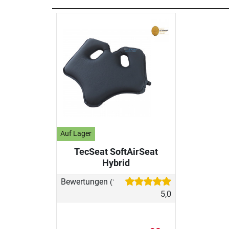
Auf Lager
TecSeat SoftAirSeat
Hybrid
Bewertungen
(1)
5,0