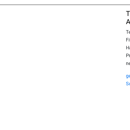
T
A
T
F
H
Pr
n
g
S