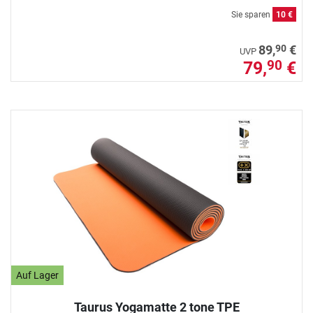
Sie sparen
10 €
90
89,
€
UVP
79,
€
90
Auf Lager
Taurus Yogamatte 2 tone TPE