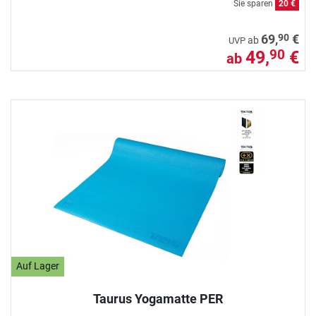
Sie sparen
20 €
90
69,
€
ab
UVP
49,
€
90
ab
Auf Lager
Taurus Yogamatte PER