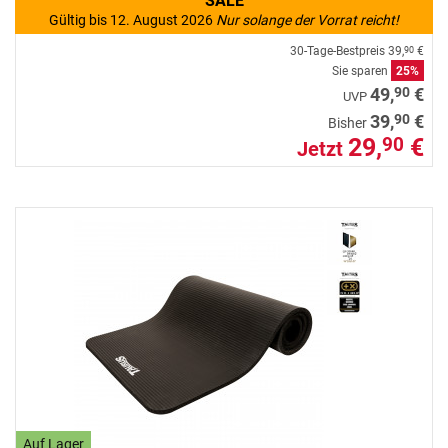
SALE
Gültig bis 12. August 2026
Nur solange der Vorrat reicht!
30-Tage-Bestpreis
39,
€
90
Sie sparen
25%
90
49,
€
UVP
90
39,
€
Bisher
29,
€
90
Jetzt
Auf Lager