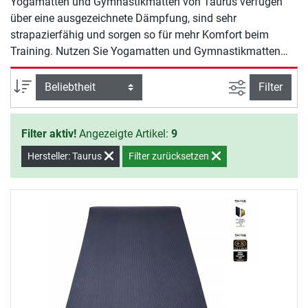
Yogamatten und Gymnastikmatten von Taurus verfügen
über eine ausgezeichnete Dämpfung, sind sehr
strapazierfähig und sorgen so für mehr Komfort beim
Training. Nutzen Sie Yogamatten und Gymnastikmatten
von Taurus, um beispielsweise Ihr nächstes Functional
Training, Bodyweight-Workout oder Ausdauereinheiten
Ansicht filte
Sortierung
Filter
durchzuführen.
Filter aktiv!
Angezeigte Artikel:
9
Hersteller: Taurus
Filter zurücksetzen