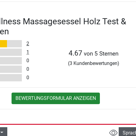
lness Massagesessel Holz Test &
en
2
1
4.67
von 5 Sternen
0
(3 Kundenbewertungen)
0
0
BEWERTUNGSFORMULAR ANZEIGEN
Sprac