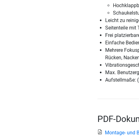
Hochklappb
Schaukelst
Leicht zu reini
Seitenteile mi
Frei platzierba
Einfache Bedie
Mehrere Fokusp
Rücken, Nacken
Vibrationsgesch
Max. Benutzerg
Aufstellmaße: 
PDF-Dokum
Montage- und 