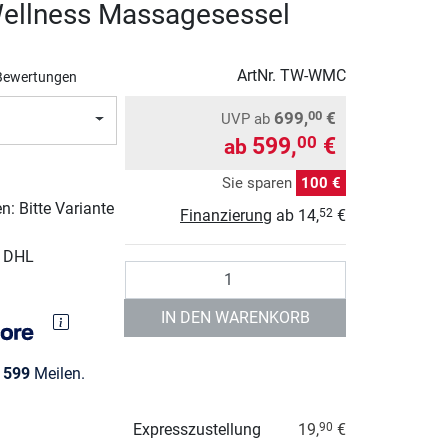
ellness Massagesessel
ArtNr.
TW-WMC
Bewertungen
699,
€
00
UVP
ab
599,
€
00
ab
Sie sparen
100 €
: Bitte Variante
Finanzierung
ab
14,
€
52
r DHL
Anzahl
IN DEN WARENKORB
e
599
Meilen.
Expresszustellung
19,
€
90