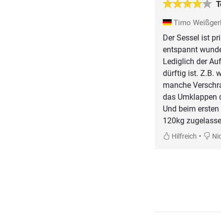
T
Timo Weißger
Der Sessel ist pr
entspannt wunde
Lediglich der Au
dürftig ist. Z.B
manche Verschra
das Umklappen des
Und beim ersten 
120kg zugelass
•
Hilfreich
Nic