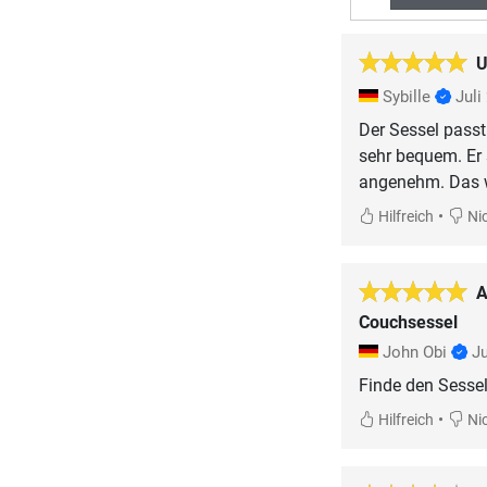
U
Sybille
Juli
Der Sessel passt
sehr bequem. Er 
angenehm. Das w
•
Hilfreich
Nic
A
Couchsessel
John Obi
J
Finde den Sessel
•
Hilfreich
Nic