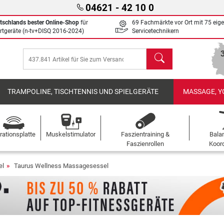
04621 - 42 10 0
tschlands bester Online-Shop
für
69 Fachmärkte vor Ort mit 75 eig
rtgeräte (n-tv+DISQ 2016-2024)
Servicetechnikern
Suchen
TRAMPOLINE, TISCHTENNIS UND SPIELGERÄTE
MASSAGE, Y
rationsplatte
Muskelstimulator
Faszientraining &
Bala
Faszienrollen
Koord
el
Taurus Wellness Massagesessel