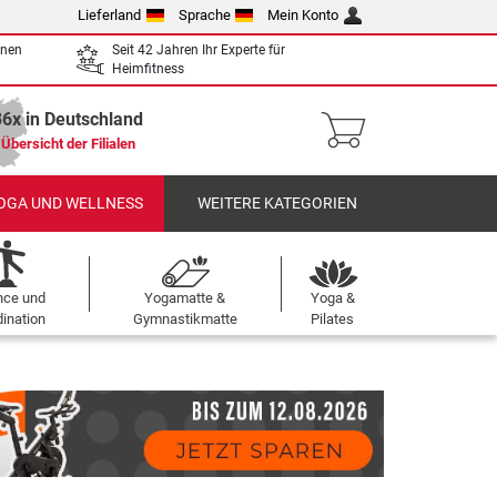
Lieferland
Sprache
Mein Konto
enen
Seit 42 Jahren Ihr Experte für
Heimfitness
36x in Deutschland
Übersicht der Filialen
OGA UND WELLNESS
WEITERE KATEGORIEN
nce und
Yogamatte &
Yoga &
ination
Gymnastikmatte
Pilates