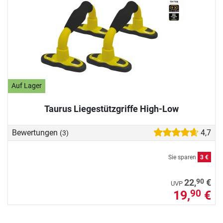
Auf Lager
Taurus Liegestützgriffe High-Low
Bewertungen
4,7
(3)
Sie sparen
3 €
90
22,
€
UVP
19,
€
90