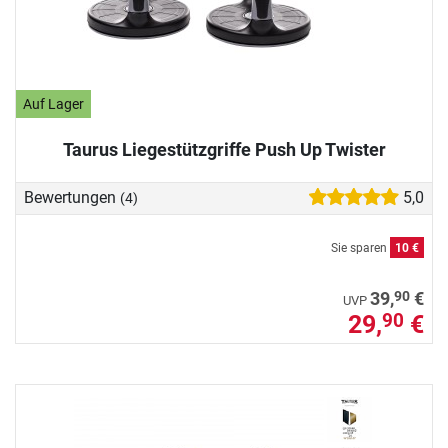
Auf Lager
Taurus Liegestützgriffe Push Up Twister
Bewertungen
5,0
(4)
Sie sparen
10 €
90
39,
€
UVP
29,
€
90