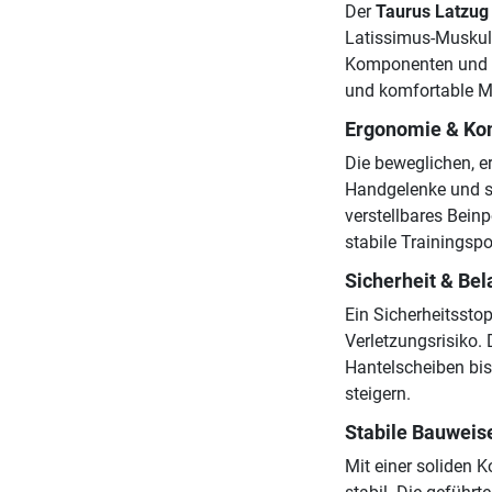
Der
Taurus Latzug 
Latissimus-Muskulat
Komponenten und ei
und komfortable Mög
Ergonomie & Ko
Die beweglichen, e
Handgelenke und s
verstellbares Beinp
stabile Trainingspo
Sicherheit & Be
Ein Sicherheitssto
Verletzungsrisiko. 
Hantelscheiben bis
steigern.
Stabile Bauweis
Mit einer soliden K