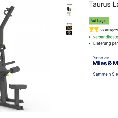
Taurus L
Auf Lager
2x ausgeze
versandkosten
Lieferung pe
Sammeln Si