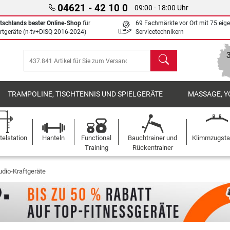
04621 - 42 10 0
09:00 - 18:00 Uhr
tschlands bester Online-Shop
für
69 Fachmärkte vor Ort mit 75 eig
rtgeräte (n-tv+DISQ 2016-2024)
Servicetechnikern
Suchen
TRAMPOLINE, TISCHTENNIS UND SPIELGERÄTE
MASSAGE, Y
elstation
Hanteln
Functional
Bauchtrainer und
Klimmzugst
Training
Rückentrainer
udio-Kraftgeräte