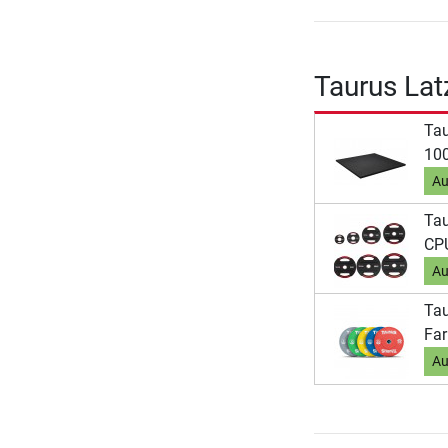
Taurus Lat
Ta
100
Au
Tau
CP
Au
Tau
Far
Au