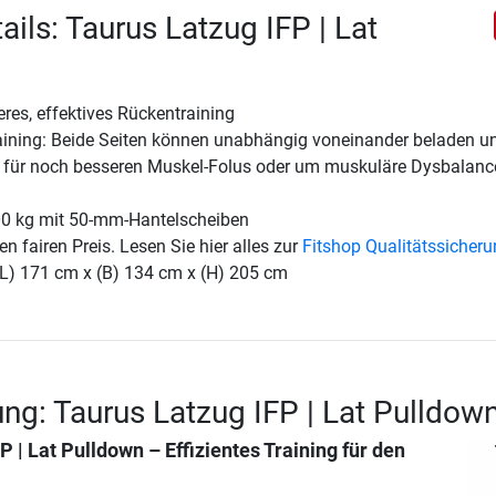
ils: Taurus Latzug IFP | Lat
eres, effektives Rückentraining
Training: Beide Seiten können unabhängig voneinander beladen u
 für noch besseren Muskel-Folus oder um muskuläre Dysbalanc
00 kg mit 50-mm-Hantelscheiben
en fairen Preis. Lesen Sie hier alles zur
Fitshop Qualitätssicher
(L) 171 cm x (B) 134 cm x (H) 205 cm
ng: Taurus Latzug IFP | Lat Pulldow
P | Lat Pulldown
– Effizientes Training für den