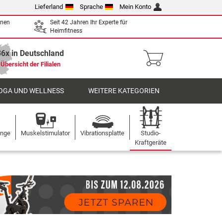
Lieferland
Sprache
Mein Konto
enen
Seit 42 Jahren Ihr Experte für
Heimfitness
36x in Deutschland
Übersicht der Filialen
OGA UND WELLNESS
WEITERE KATEGORIEN
ange
Muskelstimulator
Vibrationsplatte
Studio-
Kraftgeräte