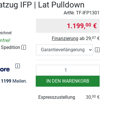
atzug IFP | Lat Pulldown
ArtNr.
TF-IFP1301
1.199,
€
00
ichnet
Finanzierung
ab
29,
€
07
frei!
r Spedition
Garantieverlä
Anzahl
e
1199
Meilen.
IN DEN WARENKORB
Expresszustellung
30,
€
00