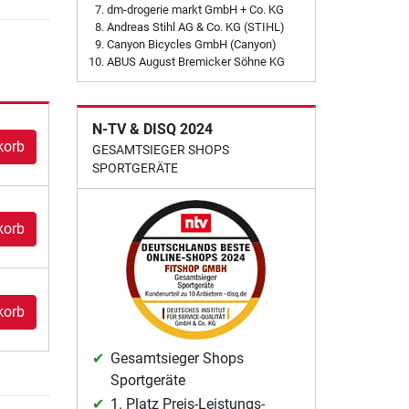
dm-drogerie markt GmbH + Co. KG
Andreas Stihl AG & Co. KG (STIHL)
Canyon Bicycles GmbH (Canyon)
ABUS August Bremicker Söhne KG
N-TV & DISQ 2024
korb
GESAMTSIEGER SHOPS
SPORTGERÄTE
korb
korb
Gesamtsieger Shops
Sportgeräte
1. Platz Preis-Leistungs-