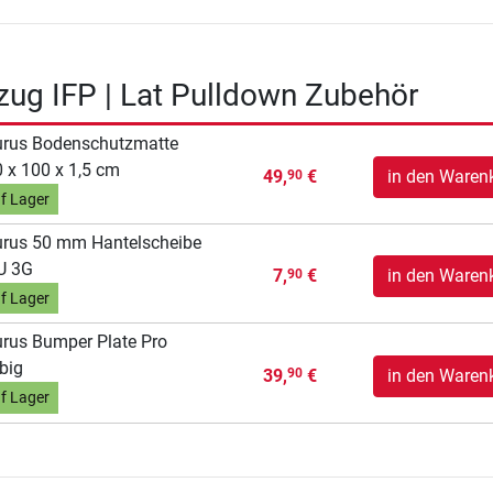
zug IFP | Lat Pulldown Zubehör
urus Bodenschutzmatte
 x 100 x 1,5 cm
49,
€
in den Waren
90
f Lager
rus 50 mm Hantelscheibe
U 3G
7,
€
in den Waren
90
f Lager
rus Bumper Plate Pro
big
39,
€
in den Waren
90
f Lager