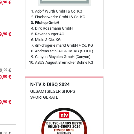
9,
€
90
Adolf Würth GmbH & Co. KG
Fischerwerke GmbH & Co. KG
Fitshop GmbH
Dirk Rossmann GmbH
9,
€
90
Ravensburger AG
Miele & Cie. KG
dm-drogerie markt GmbH + Co. KG
Andreas Stihl AG & Co. KG (STIHL)
Canyon Bicycles GmbH (Canyon)
ABUS August Bremicker Söhne KG
00
9,
€
9,
€
00
N-TV & DISQ 2024
GESAMTSIEGER SHOPS
SPORTGERÄTE
9,
€
90
00
9,
€