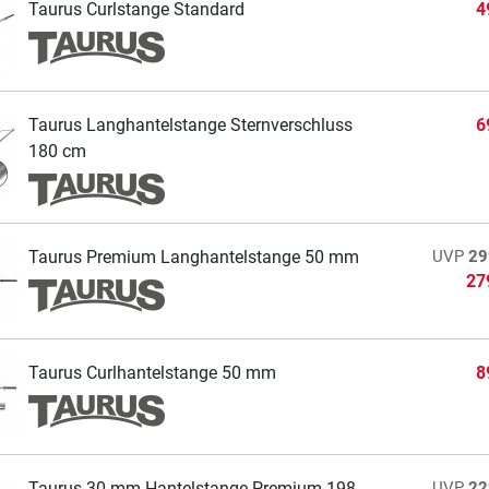
Taurus Curlstange Standard
4
Taurus Langhantelstange Sternverschluss
6
180 cm
Taurus Premium Langhantelstange 50 mm
UVP
29
27
Taurus Curlhantelstange 50 mm
8
Taurus 30 mm Hantelstange Premium 198
UVP
22