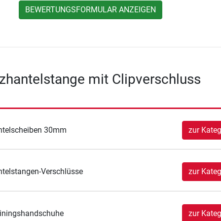
BEWERTUNGSFORMULAR ANZEIGEN
zhantelstange mit Clipverschluss
ntelscheiben 30mm
zur Kateg
telstangen-Verschlüsse
zur Kateg
iningshandschuhe
zur Kateg