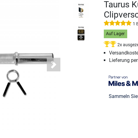
Taurus K
Clipvers
1 
Auf Lager
2x ausgeze
Versandkoste
Lieferung pe
Next
Sammeln Si