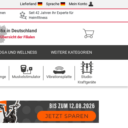
Lieferland
Sprache
Mein Konto
enen
Seit 42 Jahren Ihr Experte für
Heimfitness
36x in Deutschland
Übersicht der Filialen
OGA UND WELLNESS
WEITERE KATEGORIEN
ange
Muskelstimulator
Vibrationsplatte
Studio-
Kraftgeräte