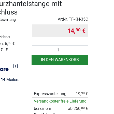
urzhantelstange mit
chluss
ArtNr.
TF-KH-35C
Bewertung
14,
€
90
ichnet
n: 6,
€
90
Anzahl
r GLS
IN DEN WARENKORB
e
14
Meilen.
Expresszustellung
19,
€
90
Versandkostenfreie Lieferung
:
bei einem
ab 250,
€
00