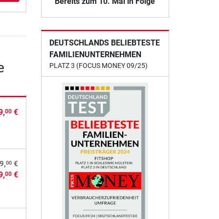
Bereits zum 10. Mal in Folge
DEUTSCHLANDS BELIEBTESTE
FAMILIENUNTERNEHMEN
e
PLATZ 3 (FOCUS MONEY 09/25)
9,
€
00
00
9,
€
9,
€
00