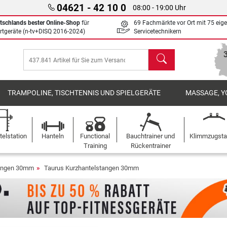
04621 - 42 10 0
08:00 - 19:00 Uhr
tschlands bester Online-Shop
für
69 Fachmärkte vor Ort mit 75 eig
rtgeräte (n-tv+DISQ 2016-2024)
Servicetechnikern
Suchen
TRAMPOLINE, TISCHTENNIS UND SPIELGERÄTE
MASSAGE, Y
elstation
Hanteln
Functional
Bauchtrainer und
Klimmzugst
Training
Rückentrainer
tangen 30mm
Taurus Kurzhantelstangen 30mm