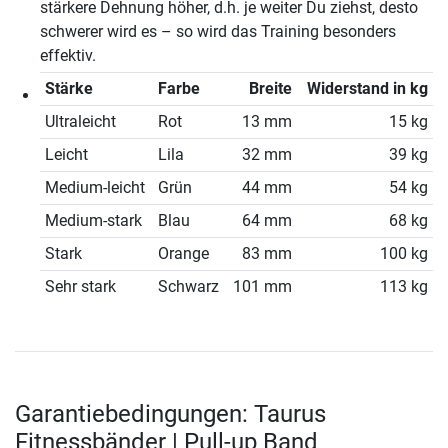
stärkere Dehnung höher, d.h. je weiter Du ziehst, desto
schwerer wird es – so wird das Training besonders
effektiv.
Stärke
Farbe
Breite
Widerstand in kg
Ultraleicht
Rot
13 mm
15 kg
Leicht
Lila
32 mm
39 kg
Medium-leicht
Grün
44 mm
54 kg
Medium-stark
Blau
64 mm
68 kg
Stark
Orange
83 mm
100 kg
Sehr stark
Schwarz
101 mm
113 kg
Garantiebedingungen: Taurus
Fitnessbänder | Pull-up Band