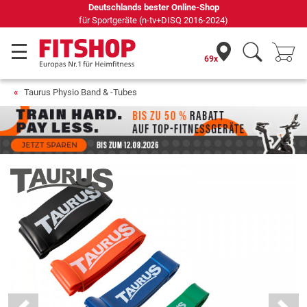
69 Fachmärkte vor Ort mit 75 eigenen Servicetechnikern
69x
Taurus Physio Band & -Tubes