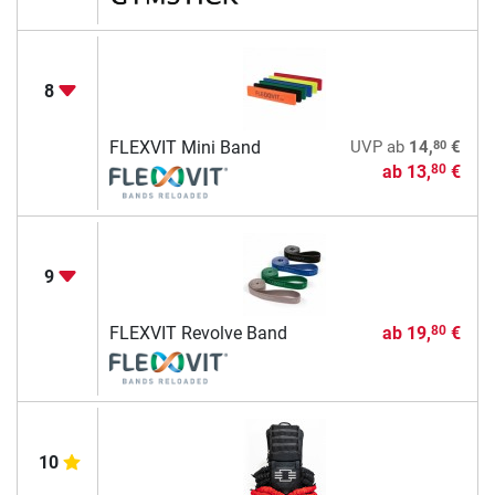
8
80
FLEXVIT Mini Band
UVP
ab
14,
€
ab
13,
€
80
9
FLEXVIT Revolve Band
ab
19,
€
80
10