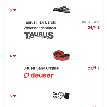
3
90
Taurus Flexi Bands
UVP
29,
€
24,
€
90
Widerstandsbänder
4
Deuser Band Original
23,
€
99
5