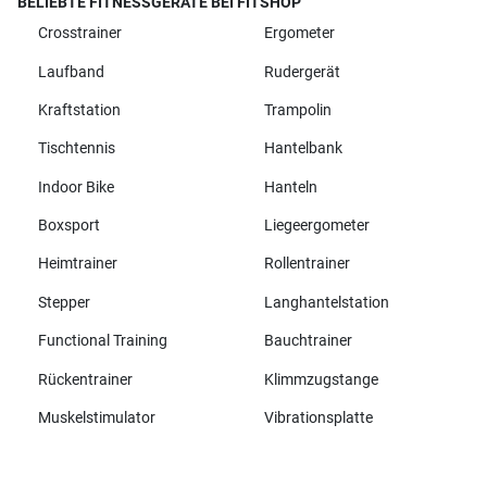
BELIEBTE FITNESSGERÄTE BEI FITSHOP
Crosstrainer
Ergometer
Laufband
Rudergerät
Kraftstation
Trampolin
Tischtennis
Hantelbank
Indoor Bike
Hanteln
Boxsport
Liegeergometer
Heimtrainer
Rollentrainer
Stepper
Langhantelstation
Functional Training
Bauchtrainer
Rückentrainer
Klimmzugstange
Muskelstimulator
Vibrationsplatte
Alle Marken