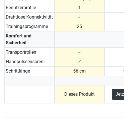
Benutzerprofile
1
Drahtlose Konnektivität
✓
Trainingsprogramme
25
Komfort und
Sicherheit
Transportrollen
✓
Handpulssensoren
✓
Schrittlänge
56 cm
5
Dieses Produkt
Jetzt