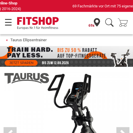
69 Fachmärkte vor Ort mit 75 eigenen Servicetechnikern
69x
Taurus Ellipsentrainer