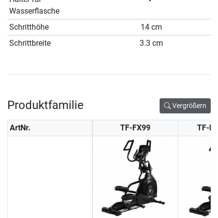
Wasserflasche
Schritthöhe
14 cm
Schrittbreite
3.3 cm
Produktfamilie
Vergrößern
ArtNr.
TF-FX99
TF-F