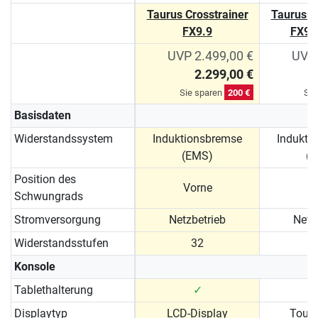
Taurus Crosstrainer
Taurus C
FX9.9
FX9.
UVP 2.499,00 €
UVP 
2.299,00 €
Sie sparen
200 €
Sie
Basisdaten
Widerstandssystem
Induktionsbremse
Indukti
(EMS)
(
Position des
Vorne
V
Schwungrads
Stromversorgung
Netzbetrieb
Netz
Widerstandsstufen
32
Konsole
Tablethalterung
✓
Displaytyp
LCD-Display
Touc