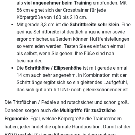
als
viel angenehmer beim Training
empfunden. Mit
56 cm eignet sich der Crosstrainer für jede
Körpergröße von 160 bis 210 cm.
Mit gerade 3,3 cm ist die
Schrittbreite sehr klein
. Eine
geringe Schrittbreite ist deutlich angenehmer sowie
ergonomischer, außerdem können Hüftfehlstellungen
so vermieden werden. Testen Sie es einfach einmal
als selbst, wenn Sie gehen: Ihre Füße sind nah
beieinander.
Die
Schritthöhe / Ellipsenhöhe
ist mit gerade einmal
14 cm auch sehr angenehm. In Kombination mit der
Schrittlänge ergibt sich so ein gleitendes Laufgefühl,
das sich gut anfühlt UND noch gelenkschonender ist.
Die Trittflächen / Pedale sind rutschsicher und schön groß.
Daneben sorgen auch die
Multigriffe für zusätzliche
Ergonomie
. Egal, welche Körpergröße die Trainierenden
haben, jeder findet die optimale Handposition. Damit ist der
FX9.9 perfekt für jeden Fitnessraum, in dem mehrere