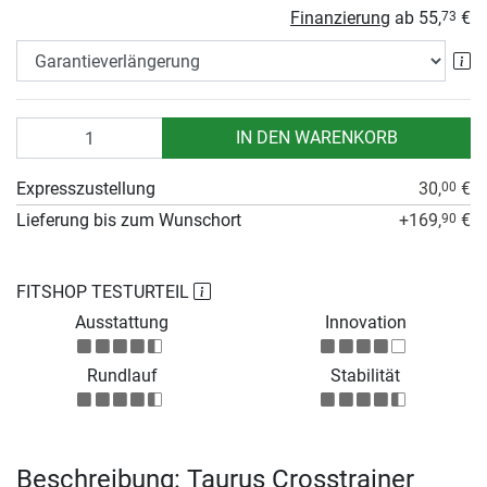
Finanzierung
ab
55,
€
73
Ga
Anzahl
IN DEN WARENKORB
Expresszustellung
30,
€
00
Lieferung bis zum Wunschort
+169,
€
90
FITSHOP TESTURTEIL
Ausstattung
Innovation
Rundlauf
Stabilität
Beschreibung: Taurus Crosstrainer