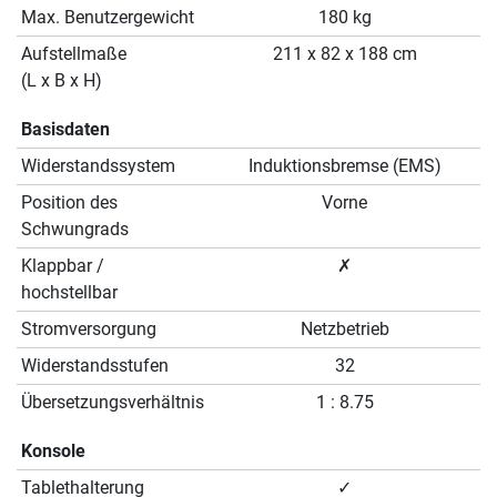
Max. Benutzergewicht
180 kg
Aufstellmaße
211 x 82 x 188 cm
(L x B x H)
Basisdaten
Widerstandssystem
Induktionsbremse (EMS)
Position des
Vorne
Schwungrads
Klappbar /
✗
hochstellbar
Stromversorgung
Netzbetrieb
Widerstandsstufen
32
Übersetzungsverhältnis
1 : 8.75
Konsole
Tablethalterung
✓