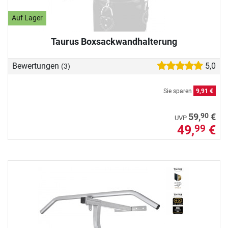
Auf Lager
Taurus Boxsackwandhalterung
Bewertungen
5,0
(3)
Sie sparen
9,91 €
90
59,
€
UVP
49,
€
99