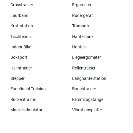
Crosstrainer
Ergometer
Laufband
Rudergerät
Kraftstation
Trampolin
Tischtennis
Hantelbank
Indoor Bike
Hanteln
Boxsport
Liegeergometer
Heimtrainer
Rollentrainer
Stepper
Langhantelstation
Functional Training
Bauchtrainer
Rückentrainer
Klimmzugstange
Muskelstimulator
Vibrationsplatte
Alle Marken