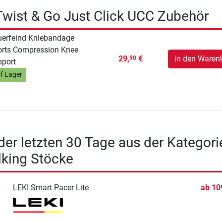
wist & Go Just Click UCC Zubehör
erfeind Kniebandage
rts Compression Knee
29,
€
in den Waren
90
port
f Lager
 der letzten 30 Tage aus der Kategori
lking Stöcke
LEKI Smart Pacer Lite
ab
10