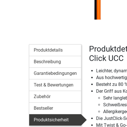
Produktdet
Produktdetails
Click UCC
Beschreibung
Leichter, dyna
Garantiebedingungen
Aus hochwertige
Besteht zu 80 %
Test & Bewertungen
Der Griff aus K
Zubehör
Sehr langle
Schweißresi
Bestseller
Allergikerge
Die JustClick-
Produktsicherheit
Mit Twist & Go-