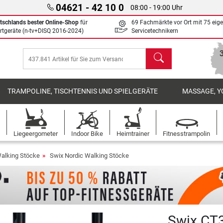
04621 - 42 10 0
08:00 - 19:00 Uhr
tschlands bester Online-Shop
für
69 Fachmärkte vor Ort mit 75 eig
rtgeräte (n-tv+DISQ 2016-2024)
Servicetechnikern
Suchen
TRAMPOLINE, TISCHTENNIS UND SPIELGERÄTE
MASSAGE, Y
Liegeergometer
Indoor Bike
Heimtrainer
Fitnesstrampolin
Walking Stöcke
Swix Nordic Walking Stöcke
Swix CT3