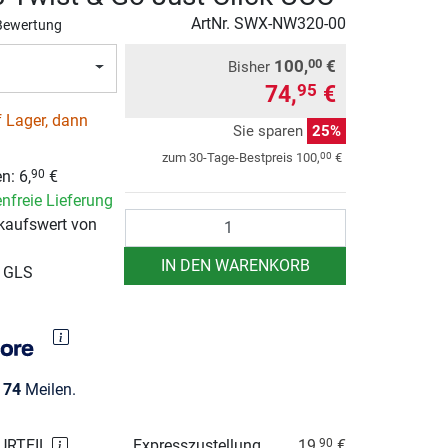
ArtNr.
SWX-NW320-00
Bewertung
100,
€
00
Bisher
74,
€
95
 Lager, dann
Sie sparen
25%
00
zum 30-Tage-Bestpreis
100,
€
en:
6,
€
90
nfreie Lieferung
Anzahl
kaufswert von
IN DEN WARENKORB
r GLS
e
74
Meilen.
URTEIL
Expresszustellung
19,
€
90