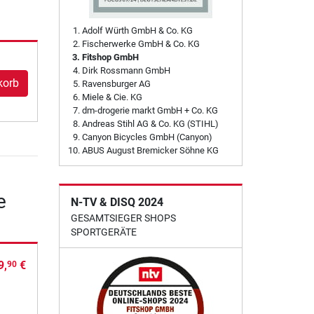
Adolf Würth GmbH & Co. KG
Fischerwerke GmbH & Co. KG
Fitshop GmbH
Dirk Rossmann GmbH
korb
Ravensburger AG
Miele & Cie. KG
dm-drogerie markt GmbH + Co. KG
Andreas Stihl AG & Co. KG (STIHL)
Canyon Bicycles GmbH (Canyon)
ABUS August Bremicker Söhne KG
e
N-TV & DISQ 2024
GESAMTSIEGER SHOPS
SPORTGERÄTE
9,
€
90