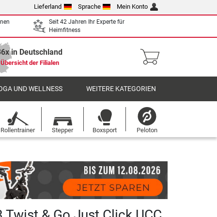
Lieferland
Sprache
Mein Konto
enen
Seit 42 Jahren Ihr Experte für
Heimfitness
36x in Deutschland
Übersicht der Filialen
OGA UND WELLNESS
WEITERE KATEGORIEN
Rollentrainer
Stepper
Boxsport
Peloton
 Twist & Go Just Click UCC