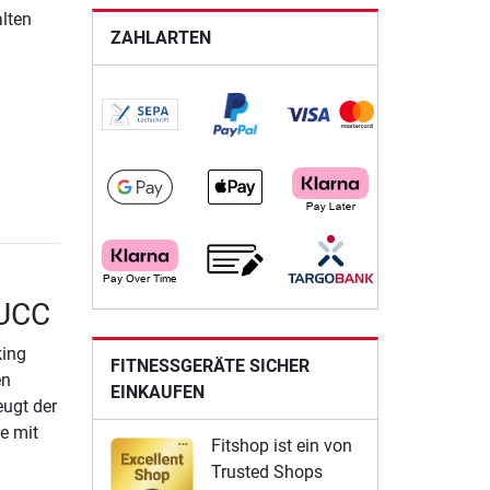
alten
ZAHLARTEN
 UCC
king
FITNESSGERÄTE SICHER
en
EINKAUFEN
eugt der
e mit
Fitshop ist ein von
Trusted Shops