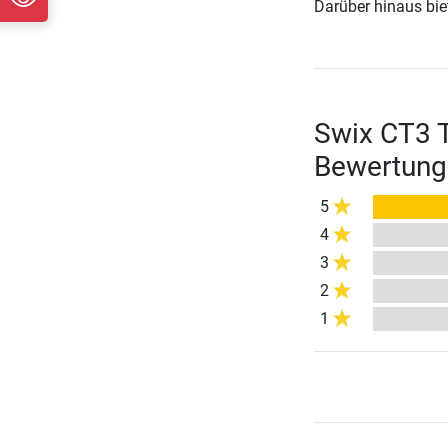
Darüber hinaus biete
Swix CT3 T
Bewertung
5
4
3
2
1