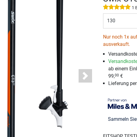
1 
130
Nur noch 1x auf
ausverkauft.
Versandkost
Versandkoste
ab einem Ein
99,
€
00
Next
Lieferung pe
Sammeln Si
FITSHOP TEST