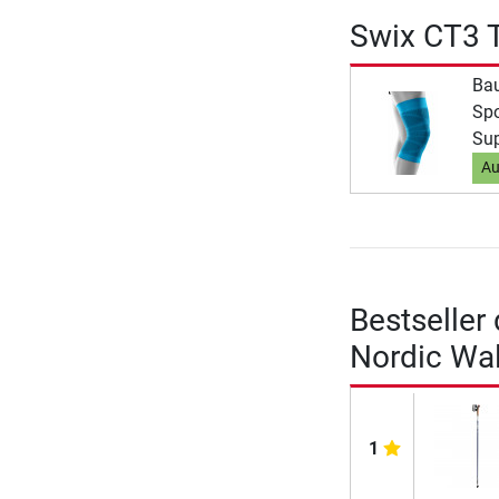
Swix CT3 T
Bau
Spo
Sup
Au
Bestseller
Nordic Wa
1