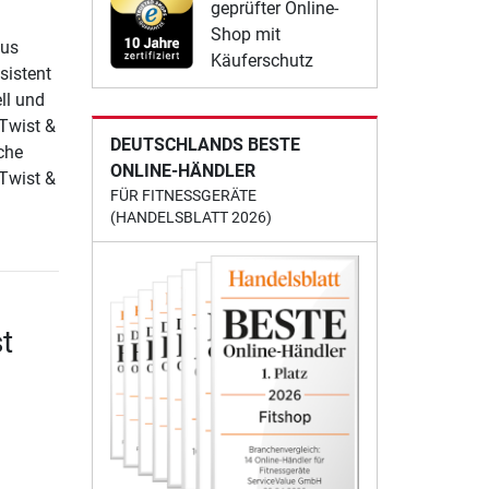
geprüfter Online-
Shop mit
aus
Käuferschutz
sistent
ll und
 Twist &
DEUTSCHLANDS BESTE
che
ONLINE-HÄNDLER
 Twist &
FÜR FITNESSGERÄTE
(HANDELSBLATT 2026)
t