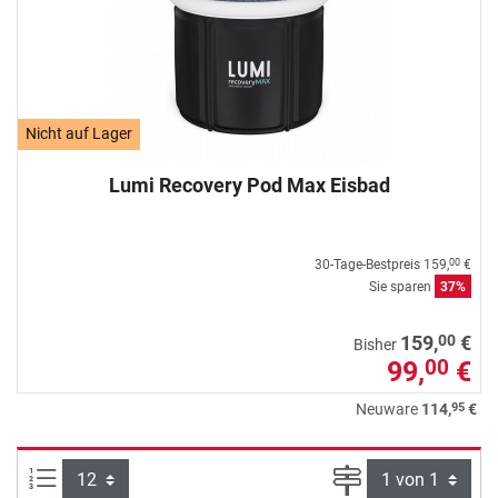
Nicht auf Lager
Lumi Recovery Pod Max Eisbad
30-Tage-Bestpreis
159,
€
00
Sie sparen
37%
00
159,
€
Bisher
99,
€
00
95
Neuware
114,
€
Artikel pro Seite:
Seite