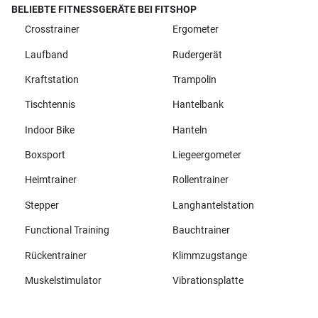
BELIEBTE FITNESSGERÄTE BEI FITSHOP
Crosstrainer
Ergometer
Laufband
Rudergerät
Kraftstation
Trampolin
Tischtennis
Hantelbank
Indoor Bike
Hanteln
Boxsport
Liegeergometer
Heimtrainer
Rollentrainer
Stepper
Langhantelstation
Functional Training
Bauchtrainer
Rückentrainer
Klimmzugstange
Muskelstimulator
Vibrationsplatte
Alle Marken