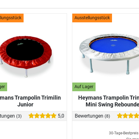
llungsstück
Ausstellungsstück
ger
Auf Lager
mans Trampolin Trimilin
Heymans Trampolin Trim
Junior
Mini Swing Rebounde
tungen
5,0
Bewertungen
(3)
(8)
30-Tage-Bestprei