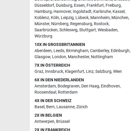
Düsseldorf
,
Duisburg
,
Essen
,
Frankfurt
,
Freiburg
,
Hamburg
,
Hannover
,
Ingolstadt
,
Karlsruhe
,
Kassel
,
Koblenz
,
Köln
,
Leipzig
,
Lübeck
,
Mannheim
,
München
,
Münster
,
Nürnberg
,
Regensburg
,
Rostock
,
Saarbrücken
,
Schleswig
,
Stuttgart
,
Wiesbaden
,
Würzburg
10X IN GROSSBRITANNIEN
Aberdeen
,
Leeds
,
Birmingham
,
Camberley
,
Edinburgh
,
Glasgow
,
London
,
Manchester
,
Nottingham
7X IN ÖSTERREICH
Graz
,
Innsbruck
,
Klagenfurt
,
Linz
,
Salzburg
,
Wien
6X IN DEN NIEDERLANDEN
Amsterdam
,
Bodegraven
,
Den Haag
,
Eindhoven
,
Roosendaal
,
Rotterdam
4X IN DER SCHWEIZ
Basel
,
Bern
,
Lausanne
,
Zürich
2X IN BELGIEN
Antwerpen
,
Brüssel
2X IN FRANKREICH