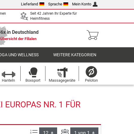
Lieferland
Sprache
Mein Konto
enen
Seit 42 Jahren Ihr Experte für
Heimfitness
36x in Deutschland
Übersicht der Filialen
OGA UND WELLNESS
WEITERE KATEGORIEN
Hanteln
Boxsport
Massagegeräte
Peloton
 EUROPAS NR. 1 FÜR
Artikel pro Seite:
Seite