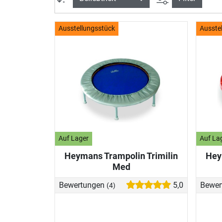
Ausstellungsstück
Ausste
Auf Lager
Auf La
Heymans Trampolin Trimilin
Hey
Med
Bewertungen
5,0
Bewer
(4)