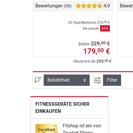
Bewertungen
4,9
Bewer
(59)
30-Tage-Bestpreis
229,
€
00
Sie sparen
21%
00
229,
€
Bisher
179,
€
00
00
Neuware ab
259,
€
Ansicht filtern
Sortierung
Filter
FITNESSGERÄTE SICHER
EINKAUFEN
Fitshop ist ein von
Trusted Shops