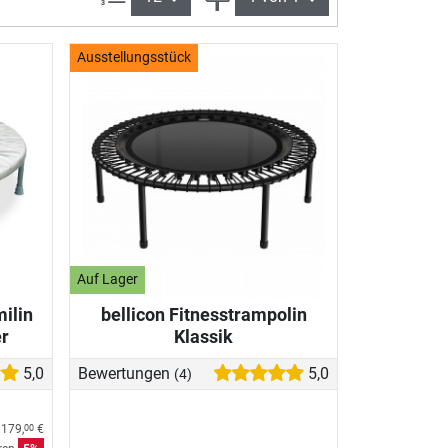
Ausstellungsstück
Auf Lager
ilin
bellicon Fitnesstrampolin
r
Klassik
5,0
Bewertungen
5,0
(4)
s
179,
€
00