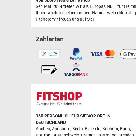
Von Sport-Tiedje zu Fitshop
Seit Mai 2024 treten wir als Europas Nr. 1 für Heim
Ihnen auch mit einem neuen Namen weiterhin mit ge
Fitshop: Wir freuen uns auf Sie!
Zahlarten
36X PERSÖNLICH FÜR SIE VOR ORT IN
DEUTSCHLAND
Aachen
,
Augsburg
,
Berlin
,
Bielefeld
,
Bochum
,
Bonn
,
Bottrop
,
Braunschweig
,
Bremen
,
Dortmund
,
Dresden
,