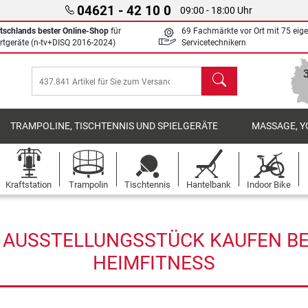
04621 - 42 10 0
09:00 - 18:00 Uhr
tschlands bester Online-Shop
für
69 Fachmärkte vor Ort mit 75 eig
rtgeräte (n-tv+DISQ 2016-2024)
Servicetechnikern
Suchen
TRAMPOLINE, TISCHTENNIS UND SPIELGERÄTE
MASSAGE, Y
Kraftstation
Trampolin
Tischtennis
Hantelbank
Indoor Bike
AUSSTELLUNGSSTÜCK KAUFEN BEI
HEIMFITNESS