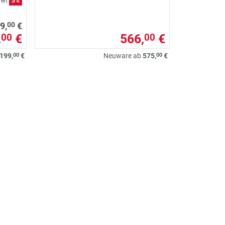
aren
5%
00
9,
€
,
€
566,
€
00
00
00
00
199,
€
Neuware ab
575,
€