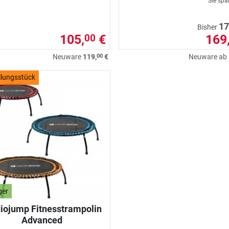
Sie sp
17
Bisher
105,
€
169
00
00
Neuware
119,
€
Neuware ab
llungsstück
ger
iojump Fitnesstrampolin
Advanced