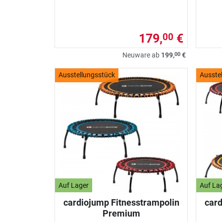
179,
€
00
00
Neuware ab
199,
€
Ausstellungsstück
Ausste
Auf Lager
Auf La
cardiojump Fitnesstrampolin
card
Premium