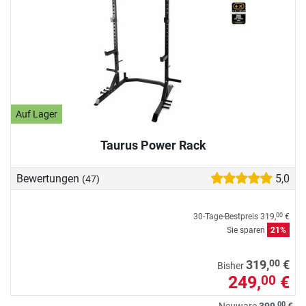
Auf Lager
Taurus Power Rack
Bewertungen
5,0
(47)
30-Tage-Bestpreis
319,
€
00
Sie sparen
21%
00
319,
€
Bisher
249,
€
00
00
Neuware
399,
€