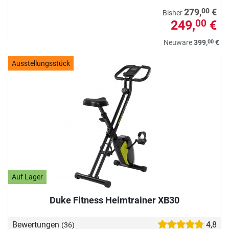
00
279,
€
Bisher
249,
€
00
00
Neuware
399,
€
Ausstellungsstück
Auf Lager
Duke Fitness Heimtrainer XB30
Bewertungen
4,8
(36)