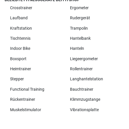
Crosstrainer
Ergometer
Laufband
Rudergerät
Kraftstation
Trampolin
Tischtennis
Hantelbank
Indoor Bike
Hanteln
Boxsport
Liegeergometer
Heimtrainer
Rollentrainer
Stepper
Langhantelstation
Functional Training
Bauchtrainer
Rückentrainer
Klimmzugstange
Muskelstimulator
Vibrationsplatte
Alle Marken