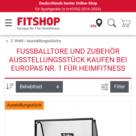
Deutschlands bester Online-Shop
für Sportgeräte (n-tv+DISQ 2016-2024)
69x
2. Wahl / Ausstellungsstücke
FUSSBALLTORE UND ZUBEHÖR A
USSTELLUNGSSTÜCK KAUFEN BEI E
UROPAS NR. 1 FÜR HEIMFITNESS
Ansicht filte
Sortierung
Filter
Ausstellungsstück