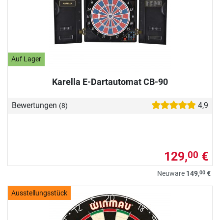
Auf Lager
Karella E-Dartautomat CB-90
Bewertungen
4,9
(8)
129,
€
00
00
Neuware
149,
€
Ausstellungsstück