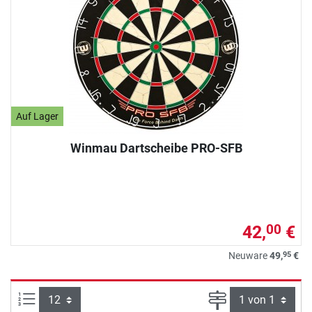
Auf Lager
Winmau Dartscheibe PRO-SFB
42,
€
00
95
Neuware
49,
€
Artikel pro Seite:
Seite