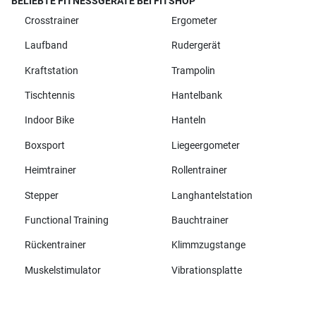
BELIEBTE FITNESSGERÄTE BEI FITSHOP
Crosstrainer
Ergometer
Laufband
Rudergerät
Kraftstation
Trampolin
Tischtennis
Hantelbank
Indoor Bike
Hanteln
Boxsport
Liegeergometer
Heimtrainer
Rollentrainer
Stepper
Langhantelstation
Functional Training
Bauchtrainer
Rückentrainer
Klimmzugstange
Muskelstimulator
Vibrationsplatte
Alle Marken