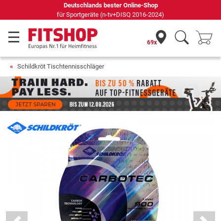
69 Fachmärkte vor Ort mit 75 eigenen Servicetechnikern
69x
Schildkröt Tischtennisschläger