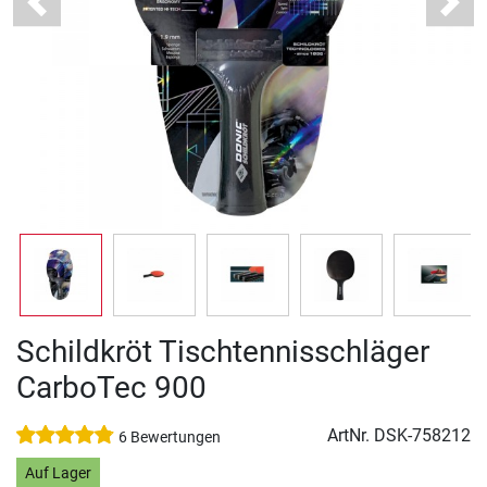
Previous
Next
Schildkröt Tischtennisschläger
CarboTec 900
ArtNr.
DSK-758212
6 Bewertungen
Auf Lager