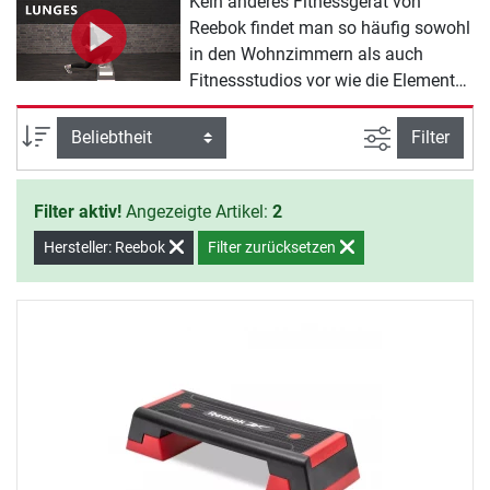
Kein anderes Fitnessgerät von
Reebok findet man so häufig sowohl
in den Wohnzimmern als auch
Fitnessstudios vor wie die Elements
Stepboards von Reebok. Mit ihrer
Erfindung in den Anfängen der 90er
Ansicht filte
Sortierung
Filter
Jahre war auch die Idee der
klassischen Step-Aerobic geboren.
Filter aktiv!
Angezeigte Artikel:
2
Mittlerweile gibt es die Reebok
Fitness Stepboards in verschiedenen
Hersteller: Reebok
Filter zurücksetzen
Farbvarianten zu erwerben.