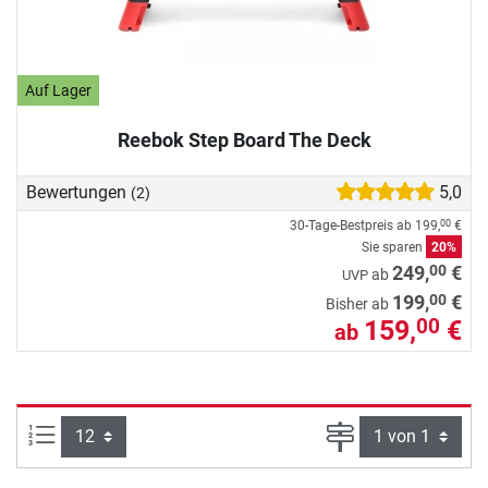
Auf Lager
Reebok Step Board The Deck
Bewertungen
5,0
(2)
30-Tage-Bestpreis ab
199,
€
00
Sie sparen
20%
00
249,
€
ab
UVP
00
199,
€
Bisher ab
159,
€
00
ab
Artikel pro Seite:
Seite