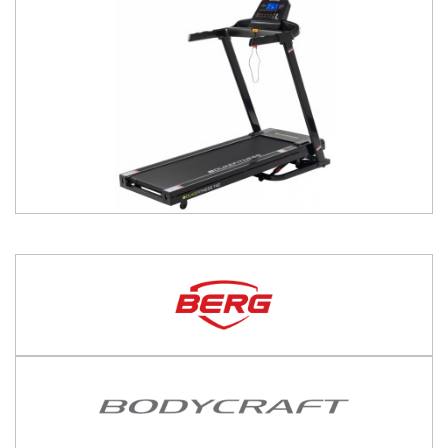
599,
€
00
Bisher
399,
€
00
00
30-Tage-Bestpreis
599,
€