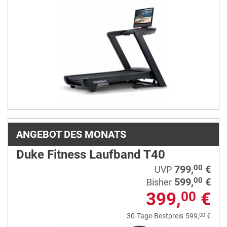
2450
3.299,
€
00
UVP
2.499,
€
00
ANGEBOT DES MONATS
Duke Fitness Laufband T40
799,
€
00
UVP