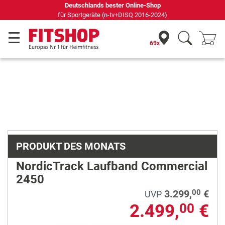
69 Fachmärkte vor Ort mit 75 eigenen Servicetechnikern
69x
Previous
Next
PRODUKT DES MONATS
NordicTrack Laufband Commercial