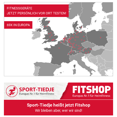
ALLE MARKEN
FITNESSGERÄTE
JETZT PERSÖNLICH VOR ORT TESTEN!
69X IN EUROPA