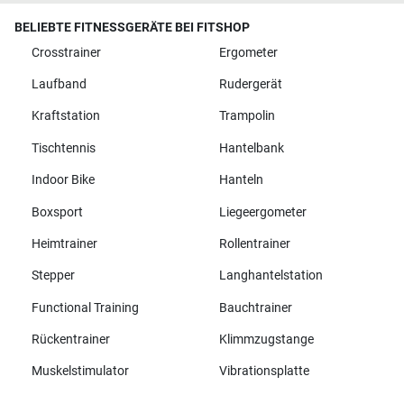
Widerrufsformular
Ablauf des Widerrufs
BELIEBTE FITNESSGERÄTE BEI FITSHOP
Crosstrainer
Ergometer
Laufband
Rudergerät
Kraftstation
Trampolin
Tischtennis
Hantelbank
Indoor Bike
Hanteln
Boxsport
Liegeergometer
Heimtrainer
Rollentrainer
Stepper
Langhantelstation
Functional Training
Bauchtrainer