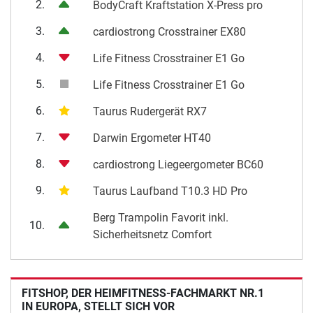
VERKAUFSCHARTS DER LETZTEN 7 TAGE
1.
cardiostrong Ergometer BX70i
2.
BodyCraft Kraftstation X-Press pro
3.
cardiostrong Crosstrainer EX80
4.
Life Fitness Crosstrainer E1 Go
5.
Life Fitness Crosstrainer E1 Go
6.
Taurus Rudergerät RX7
7.
Darwin Ergometer HT40
8.
cardiostrong Liegeergometer BC60
9.
Taurus Laufband T10.3 HD Pro
Berg Trampolin Favorit inkl.
10.
Sicherheitsnetz Comfort