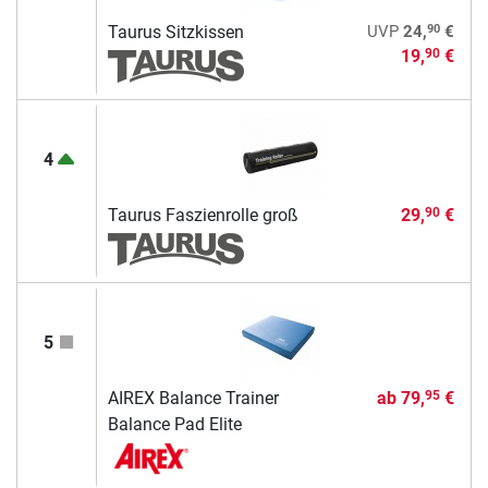
90
Taurus Sitzkissen
UVP
24,
€
19,
€
90
4
Taurus Faszienrolle groß
29,
€
90
5
AIREX Balance Trainer
ab
79,
€
95
Balance Pad Elite