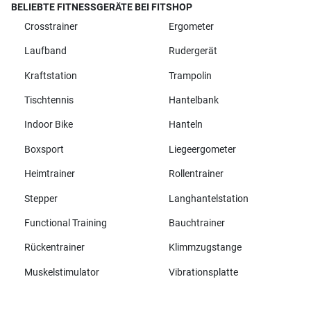
BELIEBTE FITNESSGERÄTE BEI FITSHOP
Crosstrainer
Ergometer
Laufband
Rudergerät
Kraftstation
Trampolin
Tischtennis
Hantelbank
Indoor Bike
Hanteln
Boxsport
Liegeergometer
Heimtrainer
Rollentrainer
Stepper
Langhantelstation
Functional Training
Bauchtrainer
Rückentrainer
Klimmzugstange
Muskelstimulator
Vibrationsplatte
Alle Marken