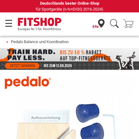
69 Fachmärkte vor Ort mit 75 eigenen Servicetechnikern
69x
Pedalo Balance und Koordination