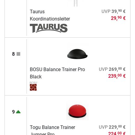
90
Taurus
UVP
39,
€
29,
€
90
Koordinationsleiter
8
00
BOSU Balance Trainer Pro
UVP
269,
€
239,
€
00
Black
9
00
Togu Balance Trainer
UVP
229,
€
224,
€
00
Jumper Pro