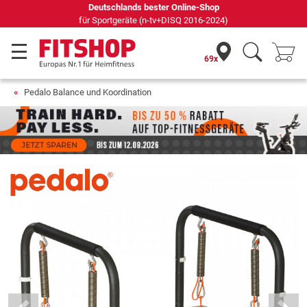
69 Fachmärkte vor Ort mit 75 eigenen Servicetechnikern
69x
Pedalo Balance und Koordination