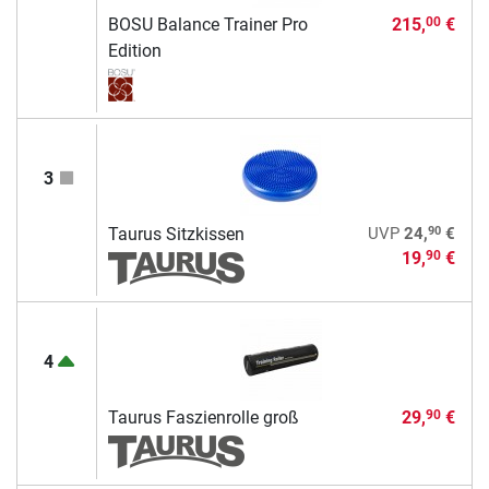
BOSU Balance Trainer Pro
215,
€
00
Edition
3
90
Taurus Sitzkissen
UVP
24,
€
19,
€
90
4
Taurus Faszienrolle groß
29,
€
90