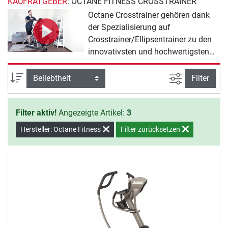
KAUFRATGEBER
: OCTANE FITNESS CROSSTRAINER
Octane Crosstrainer gehören dank
der Spezialisierung auf
Crosstrainer/Ellipsentrainer zu den
innovativsten und hochwertigsten
Geräten. Dank permanenter
Entwicklung und konsequenter
Ansicht filte
Sortierung
Filter
Qualitätskontrollen erreichen Octane
Crosstrainer eine sehr hohe
Filter aktiv!
Angezeigte Artikel:
3
Lebensdauer und Zuverlässigkeit.
Mit dem Lateral X8000 trainieren Sie
Hersteller: Octane Fitness
Filter zurücksetzen
optimal besonders die seitlichen, oft
unterentwickelten
Oberschenkelmuskeln.