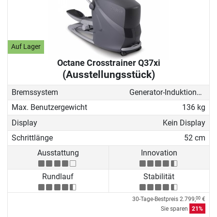
Auf Lager
Octane Crosstrainer Q37xi
(Ausstellungsstück)
Bremssystem
Generator-Induktionsbremse
Max. Benutzergewicht
136 kg
Display
Kein Display
Schrittlänge
52 cm
Ausstattung
Innovation
Rundlauf
Stabilität
30-Tage-Bestpreis
2.799,
€
00
Sie sparen
21%