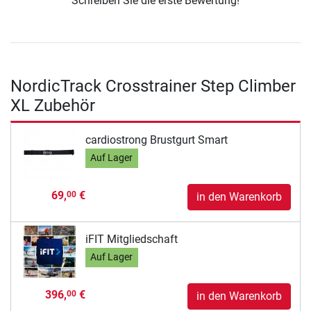
Schreiben Sie die erste Bewertung!
NordicTrack Crosstrainer Step Climber
XL Zubehör
cardiostrong Brustgurt Smart
Auf Lager
69,
€
00
in den Warenkorb
iFIT Mitgliedschaft
Auf Lager
396,
€
00
in den Warenkorb