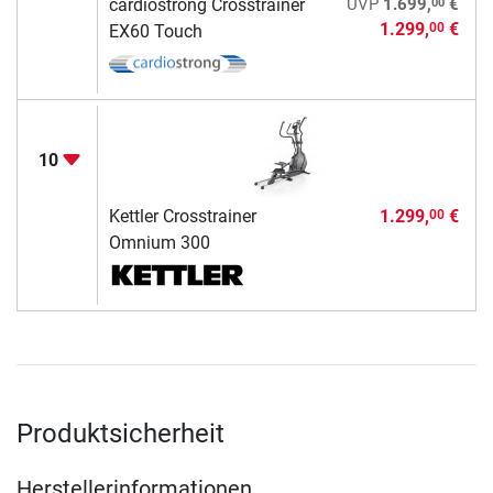
00
cardiostrong Crosstrainer
UVP
1.699,
€
1.299,
€
00
EX60 Touch
10
Kettler Crosstrainer
1.299,
€
00
Omnium 300
Produktsicherheit
Herstellerinformationen