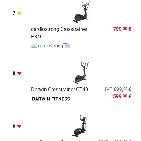
7
cardiostrong Crosstrainer
799,
€
00
EX40
8
00
Darwin Crosstrainer CT40
UVP
699,
€
599,
€
00
9