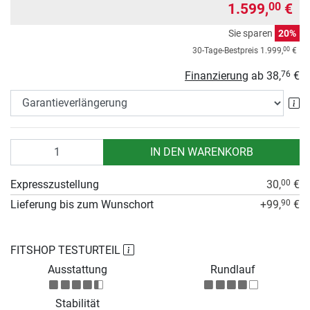
1.599,
€
00
Sie sparen
20%
00
30-Tage-Bestpreis
1.999,
€
Finanzierung
ab
38,
€
76
Ga
Anzahl
IN DEN WARENKORB
Expresszustellung
30,
€
00
Lieferung bis zum Wunschort
+99,
€
90
FITSHOP TESTURTEIL
Ausstattung
Rundlauf
Stabilität