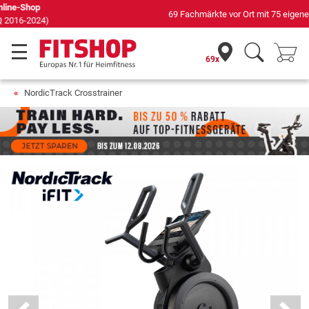
69 Fachmärkte vor Ort mit 75 eigenen Servicetechnikern
69x
NordicTrack Crosstrainer