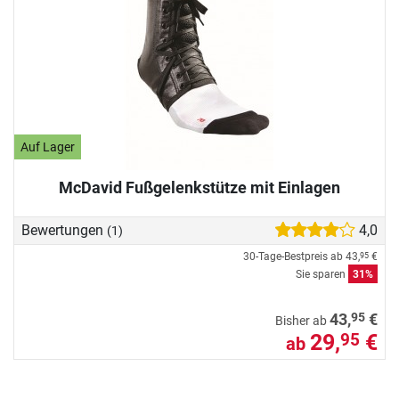
Auf Lager
McDavid Fußgelenkstütze mit Einlagen
Bewertungen
4,0
(1)
30-Tage-Bestpreis ab
43,
€
95
Sie sparen
31%
95
43,
€
Bisher ab
29,
€
95
ab