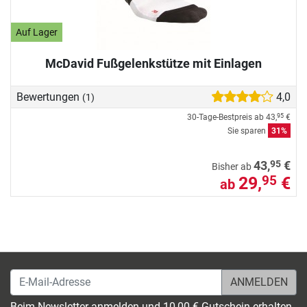
Auf Lager
McDavid Fußgelenkstütze mit Einlagen
Bewertungen
4,0
(1)
30-Tage-Bestpreis ab
43,
€
95
Sie sparen
31%
95
43,
€
Bisher ab
29,
€
95
ab
E-Mail-Adresse
Beim Newsletter anmelden und 10,00 € Gutschein erhalten