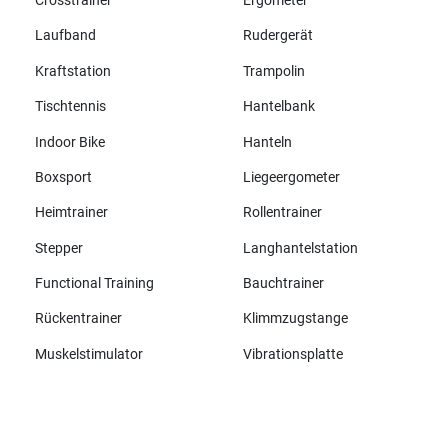
Crosstrainer
Ergometer
Laufband
Rudergerät
Kraftstation
Trampolin
Tischtennis
Hantelbank
Indoor Bike
Hanteln
Boxsport
Liegeergometer
Heimtrainer
Rollentrainer
Stepper
Langhantelstation
Functional Training
Bauchtrainer
Rückentrainer
Klimmzugstange
Muskelstimulator
Vibrationsplatte
Alle Marken