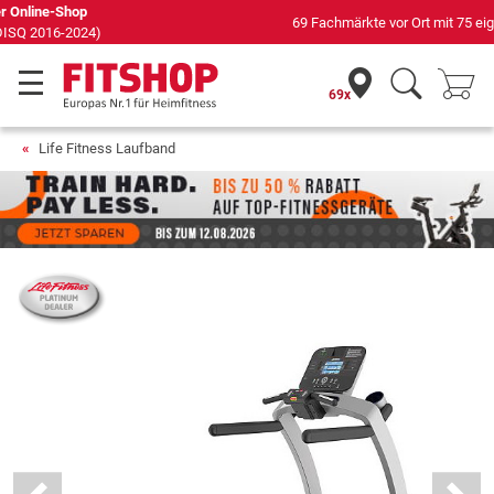
69 Fachmärkte vor Ort mit 75 eigenen Servicetechnikern
69x
Life Fitness Laufband