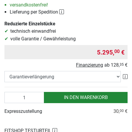
versandkostenfrei!
Lieferung per Spedition
Reduzierte Einzelstücke
technisch einwandfrei
volle Garantie / Gewährleistung
5.295,
€
00
Finanzierung
ab
128,
€
35
Ga
Anzahl
IN DEN WARENKORB
Expresszustellung
30,
€
00
FITSHOP TESTURTEIL