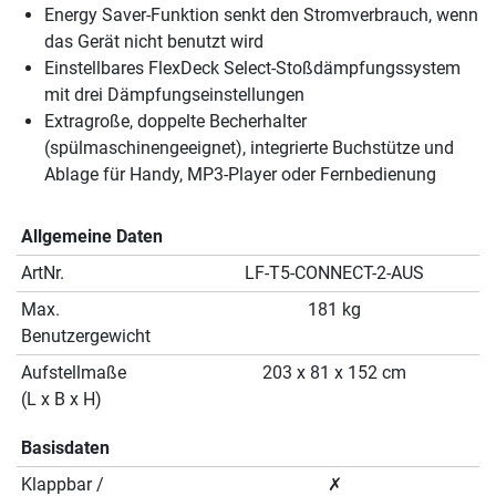
Energy Saver-Funktion senkt den Stromverbrauch, wenn
das Gerät nicht benutzt wird
Einstellbares FlexDeck Select-Stoßdämpfungssystem
mit drei Dämpfungseinstellungen
Extragroße, doppelte Becherhalter
(spülmaschinengeeignet), integrierte Buchstütze und
Ablage für Handy, MP3-Player oder Fernbedienung
Allgemeine Daten
ArtNr.
LF-T5-CONNECT-2-AUS
Max.
181 kg
Benutzergewicht
Aufstellmaße
203 x 81 x 152 cm
(L x B x H)
Basisdaten
Klappbar /
✗