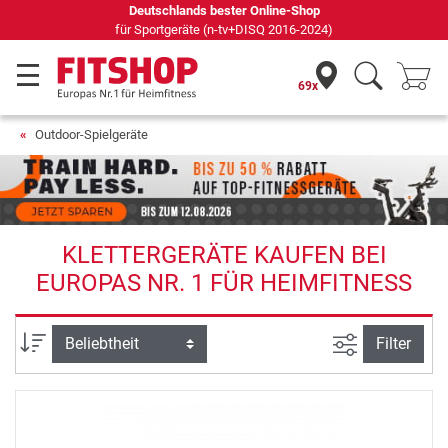
Deutschlands bester Online-Shop
für Sportgeräte (n-tv+DISQ 2016-2024)
69x
Outdoor-Spielgeräte
KLETTERGERÄTE KAUFEN BEI
EUROPAS NR. 1 FÜR HEIMFITNESS
Ansicht filte
Sortierung
Filter