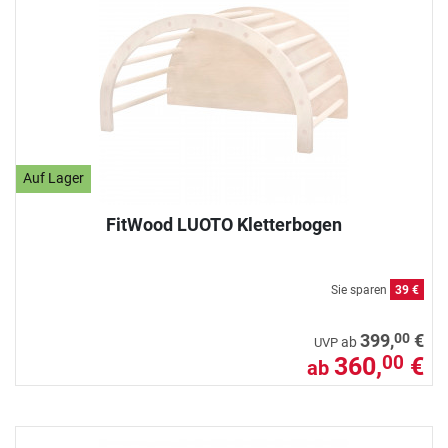
Auf Lager
FitWood LUOTO Kletterbogen
Sie sparen
39 €
00
399,
€
ab
UVP
360,
€
00
ab