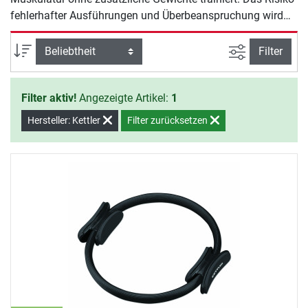
fehlerhafter Ausführungen und Überbeanspruchung wird
dadurch reduziert. Sie können damit gezielt die großen
Muskelgruppen in Arme, Beine, Rücken und Brust stärken.
Ansicht filte
Sortierung
Filter
Dank der anatomisch geformten und rutschfesten
Seitengriffe ist das Training damit sehr komfortabel.
Filter aktiv!
Angezeigte Artikel:
1
Hersteller: Kettler
Filter zurücksetzen