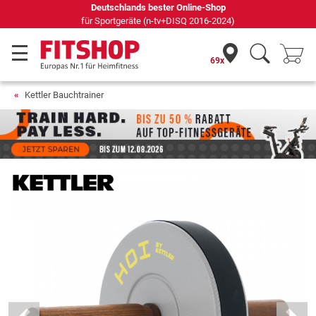
69 Fachmärkte vor Ort mit 75 eigenen Servicetechnikern
69x
Kettler Bauchtrainer