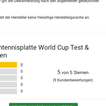
 gilt die Gewährleistung nach den allgemeinen gesetzlichen
t der Hersteller keine freiwillige Herstellergarantie an.
htennisplatte World Cup Test &
en
9
0
5
von 5 Sternen
0
(9 Kundenbewertungen)
0
0