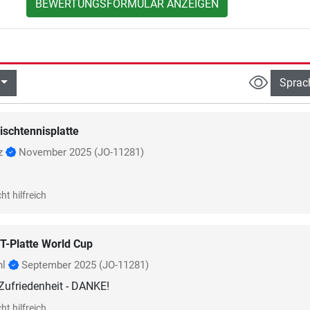
BEWERTUNGSFORMULAR ANZEIGEN
Sprac
ischtennisplatte
fz
November 2025
(JO-11281)
ht hilfreich
T-Platte World Cup
hl
September 2025
(JO-11281)
 Zufriedenheit - DANKE!
ht hilfreich