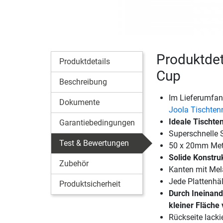
Produktdet
Produktdetails
Cup
Beschreibung
Im Lieferumfang
Dokumente
Joola Tischte
Ideale Tischte
Garantiebedingungen
Superschnelle S
Test & Bewertungen
50 x 20mm Met
Solide Konstru
Zubehör
Kanten mit Me
Jede Plattenhäl
Produktsicherheit
Durch Ineinand
kleiner Fläche 
Rückseite lacki