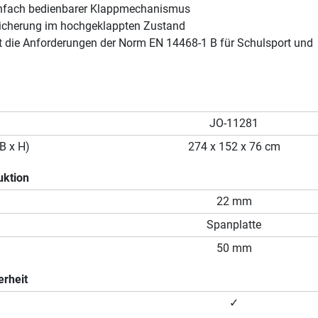
infach bedienbarer Klappmechanismus
icherung im hochgeklappten Zustand
lt die Anforderungen der Norm EN 14468-1 B für Schulsport und
JO-11281
B x H)
274 x 152 x 76 cm
uktion
22 mm
Spanplatte
50 mm
erheit
✓