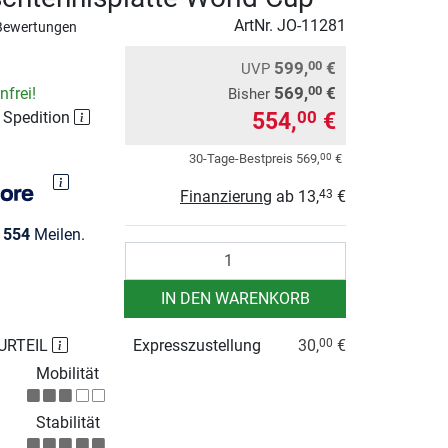
ArtNr.
JO-11281
Bewertungen
599,
€
00
UVP
569,
€
00
frei!
Bisher
554,
€
00
r Spedition
00
30-Tage-Bestpreis
569,
€
Finanzierung
ab
13,
€
43
e
554
Meilen.
Anzahl
IN DEN WARENKORB
URTEIL
Expresszustellung
30,
€
00
Mobilität
Stabilität