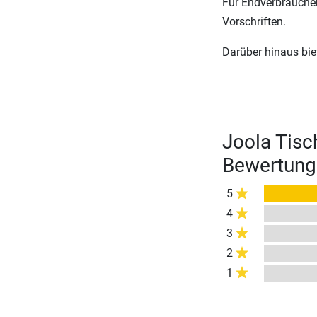
Für Endverbraucher
Vorschriften.
Darüber hinaus biete
Joola Tisc
Bewertung
5
4
3
2
1