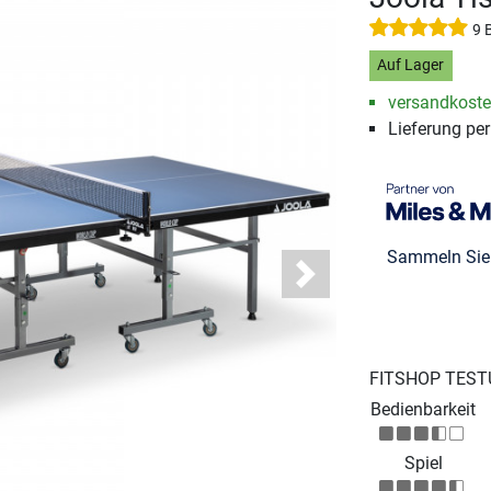
9 
Auf Lager
versandkosten
Lieferung pe
Sammeln Si
Next
FITSHOP TEST
Bedienbarkeit
Spiel