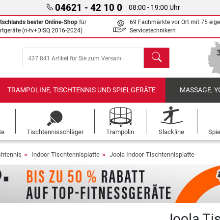
04621 - 42 10 0
08:00 - 19:00 Uhr
tschlands bester Online-Shop
für
69 Fachmärkte vor Ort mit 75 eig
rtgeräte (n-tv+DISQ 2016-2024)
Servicetechnikern
Suchen
TRAMPOLINE, TISCHTENNIS UND SPIELGERÄTE
MASSAGE, Y
te
Tischtennisschläger
Trampolin
Slackline
Spi
chtennis
Indoor-Tischtennisplatte
Joola Indoor-Tischtennisplatte
Joola Ti