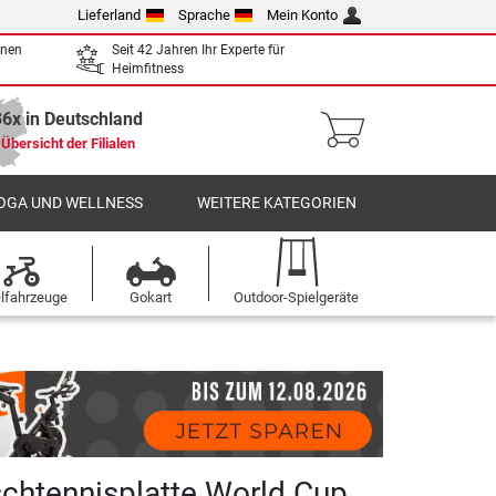
Lieferland
Sprache
Mein Konto
enen
Seit 42 Jahren Ihr Experte für
Heimfitness
36x in Deutschland
Übersicht der Filialen
OGA UND WELLNESS
WEITERE KATEGORIEN
elfahrzeuge
Gokart
Outdoor-Spielgeräte
schtennisplatte World Cup