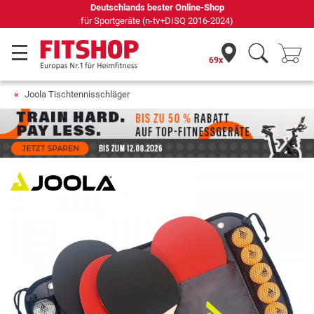
69 Fachmärkte vor Ort mit 75 eigenen Servicetechnikern
69x
Joola Tischtennisschläger