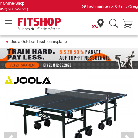
69 Fachmärkte vor Ort mit 75 eigenen Servicetechnikern
69x
Joola Outdoor-Tischtennisplatte